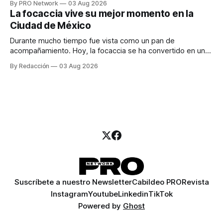
By PRO Network
03 Aug 2026
para los textos, alguien que supiera de publicidad digital
La focaccia vive su mejor momento en la
para encontrar prospectos, un vendedor para atender
Ciudad de México
llamadas y mensajes, y —con suerte— una persona
Durante mucho tiempo fue vista como un pan de
acompañamiento. Hoy, la focaccia se ha convertido en uno
de los platillos favoritos de quienes buscan cocina
By Redacción
03 Aug 2026
artesanal, ingredientes de calidad y experiencias que
invitan a compartir alrededor de la mesa. Durante mucho
tiempo, hablar de cocina italiana era siempre de
Suscríbete a nuestro Newsletter
Cabildeo PRO
Revista
Instagram
Youtube
Linkedin
TikTok
Powered by
Ghost