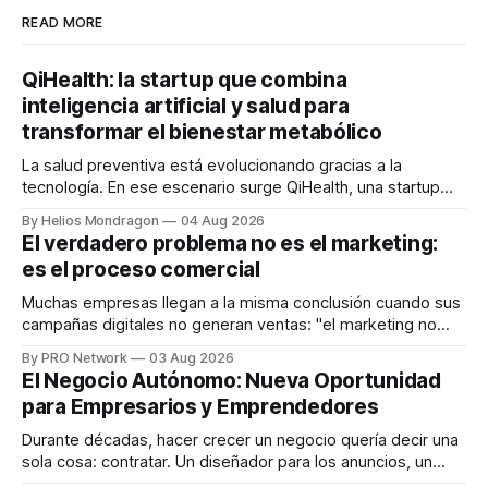
READ MORE
QiHealth: la startup que combina
inteligencia artificial y salud para
transformar el bienestar metabólico
La salud preventiva está evolucionando gracias a la
tecnología. En ese escenario surge QiHealth, una startup
que desarrolla un ecosistema digital capaz de integrar
By Helios Mondragon
04 Aug 2026
dispositivos inteligentes, inteligencia artificial y monitoreo
El verdadero problema no es el marketing:
en tiempo real para ayudar a las personas a tomar mejores
es el proceso comercial
decisiones sobre su salud metabólica. Su propuesta busca
responder
Muchas empresas llegan a la misma conclusión cuando sus
campañas digitales no generan ventas: "el marketing no
funciona". Sin embargo, para Marcelo Gutiérrez, CEO de
By PRO Network
03 Aug 2026
INTERIUS, el problema suele estar en otro lugar. Durante
El Negocio Autónomo: Nueva Oportunidad
una entrevista para el podcast SER PRO, el especialista en
para Empresarios y Emprendedores
marketing digital explicó que
Durante décadas, hacer crecer un negocio quería decir una
sola cosa: contratar. Un diseñador para los anuncios, un
especialista en marketing para las campañas, un copywriter