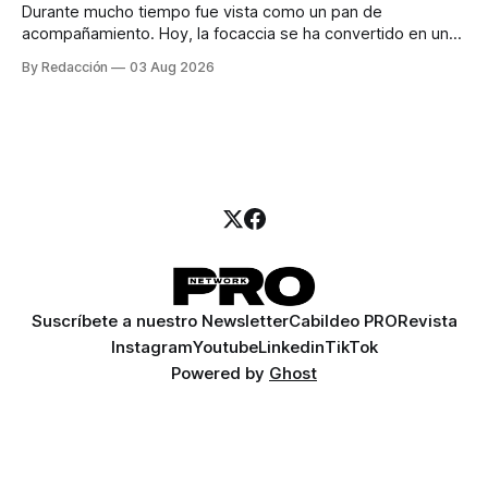
Durante mucho tiempo fue vista como un pan de
acompañamiento. Hoy, la focaccia se ha convertido en uno
de los platillos favoritos de quienes buscan cocina
By Redacción
03 Aug 2026
artesanal, ingredientes de calidad y experiencias que
invitan a compartir alrededor de la mesa. Durante mucho
tiempo, hablar de cocina italiana era siempre de
Suscríbete a nuestro Newsletter
Cabildeo PRO
Revista
Instagram
Youtube
Linkedin
TikTok
Powered by
Ghost