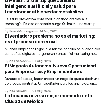
QiHealth: la startup que combina
inteligencia artificial y salud para
transformar el bienestar metabólico
La salud preventiva está evolucionando gracias a la
tecnología. En ese escenario surge QiHealth, una startup
que desarrolla un ecosistema digital capaz de integrar
By Helios Mondragon
04 Aug 2026
dispositivos inteligentes, inteligencia artificial y monitoreo
El verdadero problema no es el marketing:
en tiempo real para ayudar a las personas a tomar mejores
es el proceso comercial
decisiones sobre su salud metabólica. Su propuesta busca
responder
Muchas empresas llegan a la misma conclusión cuando sus
campañas digitales no generan ventas: "el marketing no
funciona". Sin embargo, para Marcelo Gutiérrez, CEO de
By PRO Network
03 Aug 2026
INTERIUS, el problema suele estar en otro lugar. Durante
El Negocio Autónomo: Nueva Oportunidad
una entrevista para el podcast SER PRO, el especialista en
para Empresarios y Emprendedores
marketing digital explicó que
Durante décadas, hacer crecer un negocio quería decir una
sola cosa: contratar. Un diseñador para los anuncios, un
especialista en marketing para las campañas, un copywriter
By PRO Network
03 Aug 2026
para los textos, alguien que supiera de publicidad digital
La focaccia vive su mejor momento en la
para encontrar prospectos, un vendedor para atender
Ciudad de México
llamadas y mensajes, y —con suerte— una persona