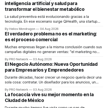
inteligencia artificial y salud para
transformar el bienestar metabólico
La salud preventiva está evolucionando gracias a la
tecnología. En ese escenario surge QiHealth, una startup
que desarrolla un ecosistema digital capaz de integrar
By Helios Mondragon
04 Aug 2026
dispositivos inteligentes, inteligencia artificial y monitoreo
El verdadero problema no es el marketing:
en tiempo real para ayudar a las personas a tomar mejores
es el proceso comercial
decisiones sobre su salud metabólica. Su propuesta busca
responder
Muchas empresas llegan a la misma conclusión cuando sus
campañas digitales no generan ventas: "el marketing no
funciona". Sin embargo, para Marcelo Gutiérrez, CEO de
By PRO Network
03 Aug 2026
INTERIUS, el problema suele estar en otro lugar. Durante
El Negocio Autónomo: Nueva Oportunidad
una entrevista para el podcast SER PRO, el especialista en
para Empresarios y Emprendedores
marketing digital explicó que
Durante décadas, hacer crecer un negocio quería decir una
sola cosa: contratar. Un diseñador para los anuncios, un
especialista en marketing para las campañas, un copywriter
By PRO Network
03 Aug 2026
para los textos, alguien que supiera de publicidad digital
La focaccia vive su mejor momento en la
para encontrar prospectos, un vendedor para atender
Ciudad de México
llamadas y mensajes, y —con suerte— una persona
Durante mucho tiempo fue vista como un pan de