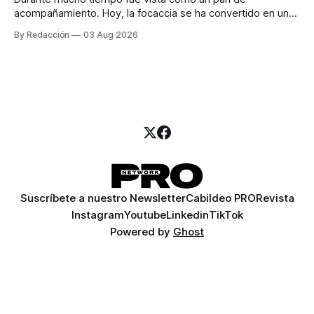
acompañamiento. Hoy, la focaccia se ha convertido en uno
de los platillos favoritos de quienes buscan cocina
By Redacción
03 Aug 2026
artesanal, ingredientes de calidad y experiencias que
invitan a compartir alrededor de la mesa. Durante mucho
tiempo, hablar de cocina italiana era siempre de
Suscríbete a nuestro Newsletter
Cabildeo PRO
Revista
Instagram
Youtube
Linkedin
TikTok
Powered by
Ghost