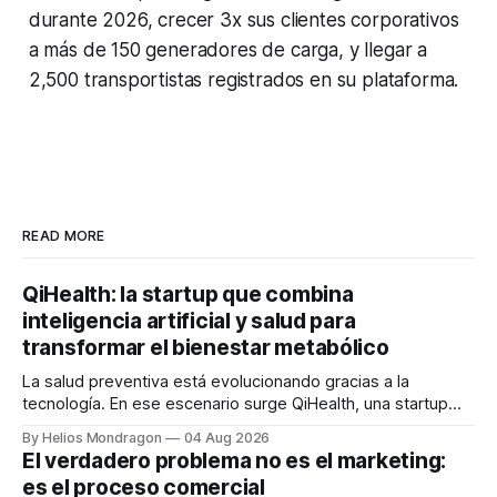
durante 2026, crecer 3x sus clientes corporativos
a más de 150 generadores de carga, y llegar a
2,500 transportistas registrados en su plataforma.
READ MORE
QiHealth: la startup que combina
inteligencia artificial y salud para
transformar el bienestar metabólico
La salud preventiva está evolucionando gracias a la
tecnología. En ese escenario surge QiHealth, una startup
que desarrolla un ecosistema digital capaz de integrar
By Helios Mondragon
04 Aug 2026
dispositivos inteligentes, inteligencia artificial y monitoreo
El verdadero problema no es el marketing:
en tiempo real para ayudar a las personas a tomar mejores
es el proceso comercial
decisiones sobre su salud metabólica. Su propuesta busca