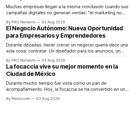
responder
Muchas empresas llegan a la misma conclusión cuando sus
campañas digitales no generan ventas: "el marketing no
funciona". Sin embargo, para Marcelo Gutiérrez, CEO de
By PRO Network
03 Aug 2026
INTERIUS, el problema suele estar en otro lugar. Durante
El Negocio Autónomo: Nueva Oportunidad
una entrevista para el podcast SER PRO, el especialista en
para Empresarios y Emprendedores
marketing digital explicó que
Durante décadas, hacer crecer un negocio quería decir una
sola cosa: contratar. Un diseñador para los anuncios, un
especialista en marketing para las campañas, un copywriter
By PRO Network
03 Aug 2026
para los textos, alguien que supiera de publicidad digital
La focaccia vive su mejor momento en la
para encontrar prospectos, un vendedor para atender
Ciudad de México
llamadas y mensajes, y —con suerte— una persona
Durante mucho tiempo fue vista como un pan de
acompañamiento. Hoy, la focaccia se ha convertido en uno
de los platillos favoritos de quienes buscan cocina
By Redacción
03 Aug 2026
artesanal, ingredientes de calidad y experiencias que
invitan a compartir alrededor de la mesa. Durante mucho
tiempo, hablar de cocina italiana era siempre de