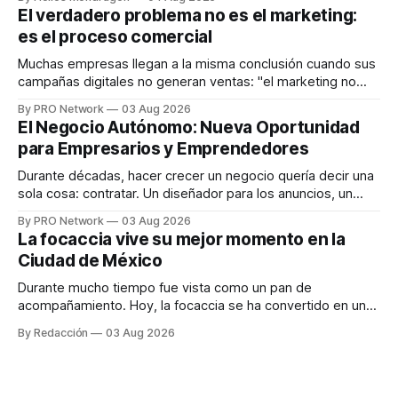
dispositivos inteligentes, inteligencia artificial y monitoreo
El verdadero problema no es el marketing:
en tiempo real para ayudar a las personas a tomar mejores
es el proceso comercial
decisiones sobre su salud metabólica. Su propuesta busca
responder
Muchas empresas llegan a la misma conclusión cuando sus
campañas digitales no generan ventas: "el marketing no
funciona". Sin embargo, para Marcelo Gutiérrez, CEO de
By PRO Network
03 Aug 2026
INTERIUS, el problema suele estar en otro lugar. Durante
El Negocio Autónomo: Nueva Oportunidad
una entrevista para el podcast SER PRO, el especialista en
para Empresarios y Emprendedores
marketing digital explicó que
Durante décadas, hacer crecer un negocio quería decir una
sola cosa: contratar. Un diseñador para los anuncios, un
especialista en marketing para las campañas, un copywriter
By PRO Network
03 Aug 2026
para los textos, alguien que supiera de publicidad digital
La focaccia vive su mejor momento en la
para encontrar prospectos, un vendedor para atender
Ciudad de México
llamadas y mensajes, y —con suerte— una persona
Durante mucho tiempo fue vista como un pan de
acompañamiento. Hoy, la focaccia se ha convertido en uno
de los platillos favoritos de quienes buscan cocina
By Redacción
03 Aug 2026
artesanal, ingredientes de calidad y experiencias que
invitan a compartir alrededor de la mesa. Durante mucho
tiempo, hablar de cocina italiana era siempre de