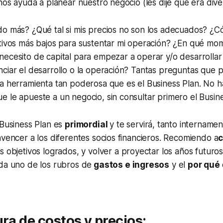
nos ayuda a planear nuestro negocio (les dije que era diver
do más? ¿Qué tal si mis precios no son los adecuados? ¿
ativos más bajos para sustentar mi operación? ¿En qué m
necesito de capital para empezar a operar y/o desarrolla
nciar el desarrollo o la operación? Tantas preguntas que
a herramienta tan poderosa que es el Business Plan. No ha
 le apueste a un negocio, sin consultar primero el Busine
 Business Plan es
primordial
y te servirá, tanto intername
nvencer a los diferentes socios financieros. Recomiendo a
c
os objetivos logrados, y volver a proyectar los años futuros
ada uno de los rubros de
gastos e ingresos
y el
por qué
ura de costos y precios: