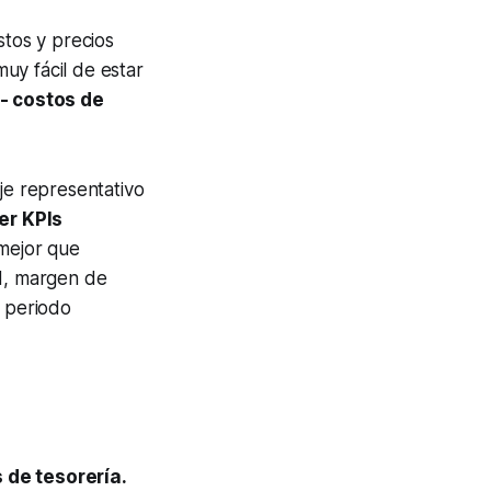
stos y precios
uy fácil de estar
 - costos de
je representativo
er KPIs
mejor que
ad, margen de
, periodo
 de tesorería.