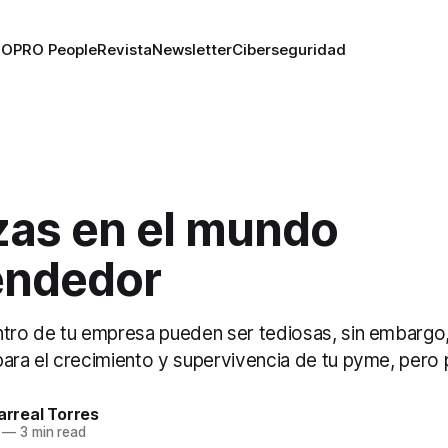
RO
PRO People
Revista
Newsletter
Ciberseguridad
zas en el mundo
ndedor
ntro de tu empresa pueden ser tediosas, sin embarg
para el crecimiento y supervivencia de tu pyme, pero
larreal Torres
—
3 min read