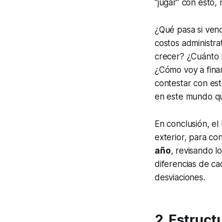
“jugar” con esto, 
¿Qué pasa si ven
costos administr
crecer? ¿Cuánto 
¿Cómo voy a fina
contestar con est
en este mundo que
En conclusión, el
exterior, para co
año
, revisando l
diferencias de c
desviaciones.
2. Estruct