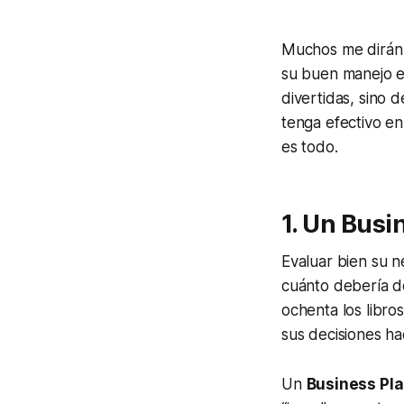
Muchos me dirán
su buen manejo e
divertidas, sino 
tenga efectivo en
es todo.
1. Un Busi
Evaluar bien su n
cuánto debería d
ochenta los libros
sus decisiones hac
Un
Business Pl