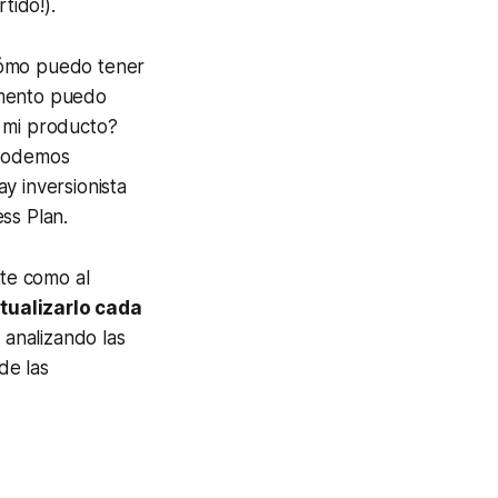
tido!).
Cómo puedo tener
omento puedo
r mi producto?
 podemos
y inversionista
ss Plan.
nte como al
tualizarlo cada
 analizando las
de las