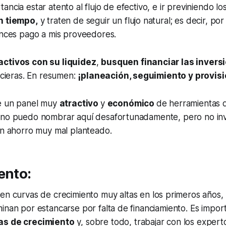
ncia estar atento al flujo de efectivo, e ir previniendo lo
n tiempo,
y traten de seguir un flujo natural; es decir, po
onces pago a mis proveedores.
activos con su liquidez
,
busquen financiar las invers
ancieras. En resumen:
¡planeación, seguimiento y provis
te un panel muy
atractivo
y
económico
de herramientas d
 no puedo nombrar aquí desafortunadamente, pero no inve
un ahorro muy mal planteado.
ento:
nen curvas de crecimiento muy altas en los primeros años,
inan por estancarse por falta de financiamiento. Es impor
as de crecimiento
y, sobre todo, trabajar con los exper