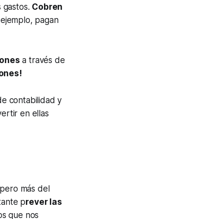
s gastos.
Cobren
r ejemplo, pagan
iones
a través de
iones!
e contabilidad y
rtir en ellas
 pero más del
tante p
rever las
tos que nos