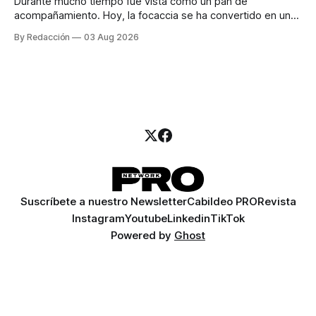
Durante mucho tiempo fue vista como un pan de
acompañamiento. Hoy, la focaccia se ha convertido en uno
de los platillos favoritos de quienes buscan cocina
By Redacción
03 Aug 2026
artesanal, ingredientes de calidad y experiencias que
invitan a compartir alrededor de la mesa. Durante mucho
tiempo, hablar de cocina italiana era siempre de
Suscríbete a nuestro Newsletter
Cabildeo PRO
Revista
Instagram
Youtube
Linkedin
TikTok
Powered by
Ghost