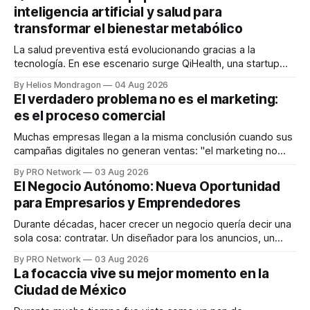
inteligencia artificial y salud para
transformar el bienestar metabólico
La salud preventiva está evolucionando gracias a la
tecnología. En ese escenario surge QiHealth, una startup
que desarrolla un ecosistema digital capaz de integrar
By Helios Mondragon
04 Aug 2026
dispositivos inteligentes, inteligencia artificial y monitoreo
El verdadero problema no es el marketing:
en tiempo real para ayudar a las personas a tomar mejores
es el proceso comercial
decisiones sobre su salud metabólica. Su propuesta busca
responder
Muchas empresas llegan a la misma conclusión cuando sus
campañas digitales no generan ventas: "el marketing no
funciona". Sin embargo, para Marcelo Gutiérrez, CEO de
By PRO Network
03 Aug 2026
INTERIUS, el problema suele estar en otro lugar. Durante
El Negocio Autónomo: Nueva Oportunidad
una entrevista para el podcast SER PRO, el especialista en
para Empresarios y Emprendedores
marketing digital explicó que
Durante décadas, hacer crecer un negocio quería decir una
sola cosa: contratar. Un diseñador para los anuncios, un
especialista en marketing para las campañas, un copywriter
By PRO Network
03 Aug 2026
para los textos, alguien que supiera de publicidad digital
La focaccia vive su mejor momento en la
para encontrar prospectos, un vendedor para atender
Ciudad de México
llamadas y mensajes, y —con suerte— una persona