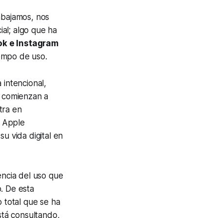
rabajamos, nos
al; algo que ha
k e Instagram
empo de uso.
 intencional,
, comienzan a
tra en
y Apple
u vida digital en
encia del uso que
. De esta
o total que se ha
stá consultando,