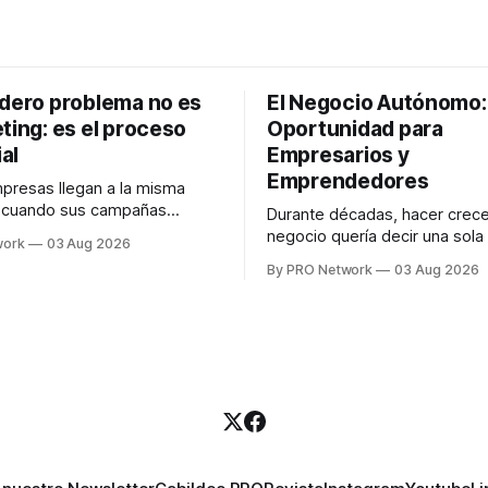
adero problema no es
El Negocio Autónomo
ting: es el proceso
Oportunidad para
al
Empresarios y
Emprendedores
resas llegan a la misma
n cuando sus campañas
Durante décadas, hacer crece
o generan ventas: "el
negocio quería decir una sola
work
03 Aug 2026
no funciona". Sin embargo,
contratar. Un diseñador para l
By PRO Network
03 Aug 2026
lo Gutiérrez, CEO de
anuncios, un especialista en 
el problema suele estar en
para las campañas, un copywr
los textos, alguien que supier
R PRO, el especialista en
publicidad digital para encontr
igital explicó que
prospectos, un vendedor par
llamadas y mensajes, y —co
una persona