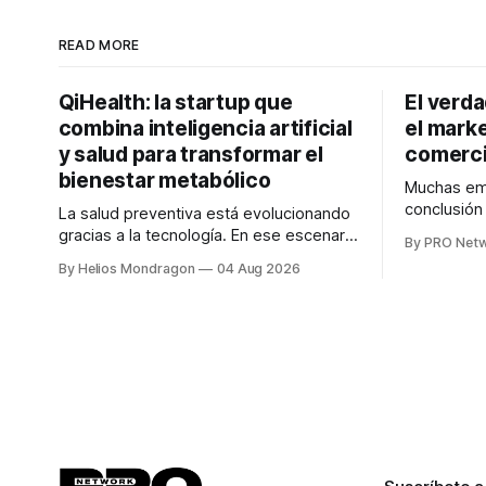
READ MORE
QiHealth: la startup que
El verd
combina inteligencia artificial
el marke
y salud para transformar el
comerci
bienestar metabólico
Muchas emp
conclusió
La salud preventiva está evolucionando
digitales n
gracias a la tecnología. En ese escenario
By PRO Net
marketing 
surge QiHealth, una startup que
By Helios Mondragon
04 Aug 2026
para Marce
desarrolla un ecosistema digital capaz
INTERIUS, 
de integrar dispositivos inteligentes,
otro lugar. Durante una entrevista para el
inteligencia artificial y monitoreo en
podcast SE
tiempo real para ayudar a las personas a
marketing d
tomar mejores decisiones sobre su
salud metabólica. Su propuesta busca
responder