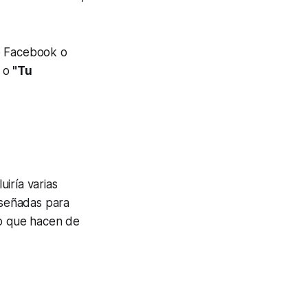
de Facebook o
a o
"Tu
luiría varias
iseñadas para
eo que hacen de