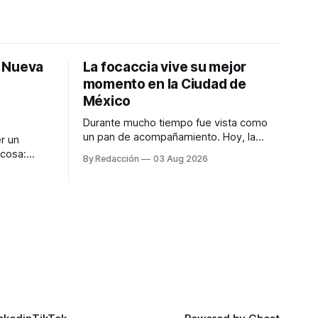
: Nueva
La focaccia vive su mejor
momento en la Ciudad de
México
Durante mucho tiempo fue vista como
un pan de acompañamiento. Hoy, la
r un
focaccia se ha convertido en uno de los
 cosa:
By Redacción
03 Aug 2026
platillos favoritos de quienes buscan
os
cocina artesanal, ingredientes de calidad
marketing
y experiencias que invitan a compartir
iter para
alrededor de la mesa. Durante mucho
a de
tiempo, hablar de cocina italiana era
ar
siempre de
a atender
n suerte—