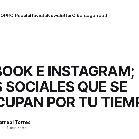
RO
PRO People
Revista
Newsletter
Ciberseguridad
OOK E INSTAGRAM;
 SOCIALES QUE SE
CUPAN POR TU TIEM
larreal Torres
—
1 min read