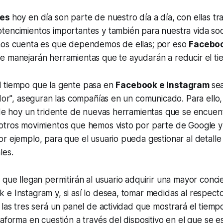
les
hoy en día son parte de nuestro día a día, con ellas t
encimientos importantes y también para nuestra vida soci
nos cuenta es que dependemos de ellas; por eso
Faceboo
e manejarán herramientas que te ayudarán a reducir el ti
 tiempo que la gente pasa en
Facebook e Instagram
sea
ador", aseguran las compañías en un comunicado. Para ello
 de hoy un tridente de nuevas herramientas que se encuen
otros movimientos que hemos visto por parte de Google 
r ejemplo, para que el usuario pueda gestionar al detalle s
les.
 que llegan permitirán al usuario adquirir una mayor conci
e Instagram y, si así lo desea, tomar medidas al respecto
 las tres será un panel de actividad que mostrará el tiemp
taforma en cuestión a través del dispositivo en el que se e