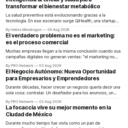
transformar el bienestar metabólico
La salud preventiva está evolucionando gracias a la
tecnología. En ese escenario surge QiHealth, una startup
que desarrolla un ecosistema digital capaz de integrar
By Helios Mondragon
04 Aug 2026
dispositivos inteligentes, inteligencia artificial y monitoreo
El verdadero problema no es el marketing:
en tiempo real para ayudar a las personas a tomar mejores
es el proceso comercial
decisiones sobre su salud metabólica. Su propuesta busca
responder
Muchas empresas llegan a la misma conclusión cuando sus
campañas digitales no generan ventas: "el marketing no
funciona". Sin embargo, para Marcelo Gutiérrez, CEO de
By PRO Network
03 Aug 2026
INTERIUS, el problema suele estar en otro lugar. Durante
El Negocio Autónomo: Nueva Oportunidad
una entrevista para el podcast SER PRO, el especialista en
para Empresarios y Emprendedores
marketing digital explicó que
Durante décadas, hacer crecer un negocio quería decir una
sola cosa: contratar. Un diseñador para los anuncios, un
especialista en marketing para las campañas, un copywriter
By PRO Network
03 Aug 2026
para los textos, alguien que supiera de publicidad digital
La focaccia vive su mejor momento en la
para encontrar prospectos, un vendedor para atender
Ciudad de México
llamadas y mensajes, y —con suerte— una persona
Durante mucho tiempo fue vista como un pan de