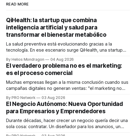
READ MORE
QiHealth: la startup que combina
inteligencia artificial y salud para
transformar el bienestar metabólico
La salud preventiva está evolucionando gracias a la
tecnología. En ese escenario surge QiHealth, una startup
que desarrolla un ecosistema digital capaz de integrar
By Helios Mondragon
04 Aug 2026
dispositivos inteligentes, inteligencia artificial y monitoreo
El verdadero problema no es el marketing:
en tiempo real para ayudar a las personas a tomar mejores
es el proceso comercial
decisiones sobre su salud metabólica. Su propuesta busca
responder
Muchas empresas llegan a la misma conclusión cuando sus
campañas digitales no generan ventas: "el marketing no
funciona". Sin embargo, para Marcelo Gutiérrez, CEO de
By PRO Network
03 Aug 2026
INTERIUS, el problema suele estar en otro lugar. Durante
El Negocio Autónomo: Nueva Oportunidad
una entrevista para el podcast SER PRO, el especialista en
para Empresarios y Emprendedores
marketing digital explicó que
Durante décadas, hacer crecer un negocio quería decir una
sola cosa: contratar. Un diseñador para los anuncios, un
especialista en marketing para las campañas, un copywriter
By PRO Network
03 Aug 2026