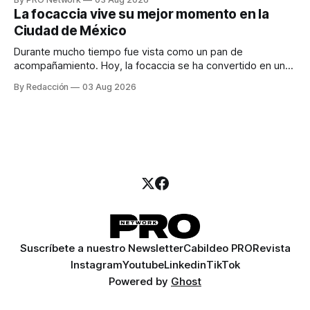
para los textos, alguien que supiera de publicidad digital
La focaccia vive su mejor momento en la
para encontrar prospectos, un vendedor para atender
Ciudad de México
llamadas y mensajes, y —con suerte— una persona
Durante mucho tiempo fue vista como un pan de
acompañamiento. Hoy, la focaccia se ha convertido en uno
de los platillos favoritos de quienes buscan cocina
By Redacción
03 Aug 2026
artesanal, ingredientes de calidad y experiencias que
invitan a compartir alrededor de la mesa. Durante mucho
tiempo, hablar de cocina italiana era siempre de
Suscríbete a nuestro Newsletter
Cabildeo PRO
Revista
Instagram
Youtube
Linkedin
TikTok
Powered by
Ghost