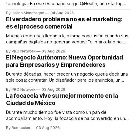
tecnología. En ese escenario surge QiHealth, una startup
que desarrolla un ecosistema digital capaz de integrar
By Helios Mondragon
04 Aug 2026
dispositivos inteligentes, inteligencia artificial y monitoreo
El verdadero problema no es el marketing:
en tiempo real para ayudar a las personas a tomar mejores
es el proceso comercial
decisiones sobre su salud metabólica. Su propuesta busca
responder
Muchas empresas llegan a la misma conclusión cuando sus
campañas digitales no generan ventas: "el marketing no
funciona". Sin embargo, para Marcelo Gutiérrez, CEO de
By PRO Network
03 Aug 2026
INTERIUS, el problema suele estar en otro lugar. Durante
El Negocio Autónomo: Nueva Oportunidad
una entrevista para el podcast SER PRO, el especialista en
para Empresarios y Emprendedores
marketing digital explicó que
Durante décadas, hacer crecer un negocio quería decir una
sola cosa: contratar. Un diseñador para los anuncios, un
especialista en marketing para las campañas, un copywriter
By PRO Network
03 Aug 2026
para los textos, alguien que supiera de publicidad digital
La focaccia vive su mejor momento en la
para encontrar prospectos, un vendedor para atender
Ciudad de México
llamadas y mensajes, y —con suerte— una persona
Durante mucho tiempo fue vista como un pan de
acompañamiento. Hoy, la focaccia se ha convertido en uno
de los platillos favoritos de quienes buscan cocina
By Redacción
03 Aug 2026
artesanal, ingredientes de calidad y experiencias que