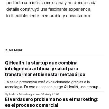
perfecta con música mexicana y en donde cada
detalle construyó una fascinante experiencia,
indiscutiblemente memorable y encantadora.
READ MORE
QiHealth: la startup que combina
inteligencia artificial y salud para
transformar el bienestar metabólico
La salud preventiva está evolucionando gracias a la
tecnología. En ese escenario surge QiHealth, una startup
que desarrolla un ecosistema digital capaz de integrar
By Helios Mondragon
04 Aug 2026
dispositivos inteligentes, inteligencia artificial y monitoreo
El verdadero problema no es el marketing:
en tiempo real para ayudar a las personas a tomar mejores
es el proceso comercial
decisiones sobre su salud metabólica. Su propuesta busca