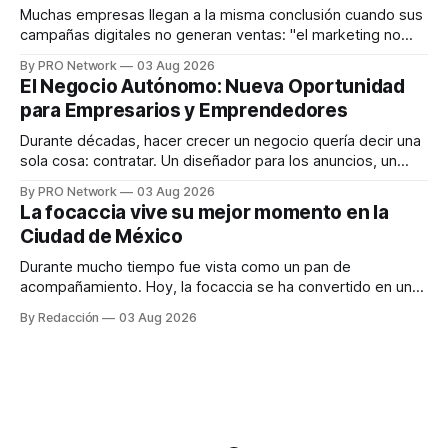
responder
Muchas empresas llegan a la misma conclusión cuando sus
campañas digitales no generan ventas: "el marketing no
funciona". Sin embargo, para Marcelo Gutiérrez, CEO de
By PRO Network
03 Aug 2026
INTERIUS, el problema suele estar en otro lugar. Durante
El Negocio Autónomo: Nueva Oportunidad
una entrevista para el podcast SER PRO, el especialista en
para Empresarios y Emprendedores
marketing digital explicó que
Durante décadas, hacer crecer un negocio quería decir una
sola cosa: contratar. Un diseñador para los anuncios, un
especialista en marketing para las campañas, un copywriter
By PRO Network
03 Aug 2026
para los textos, alguien que supiera de publicidad digital
La focaccia vive su mejor momento en la
para encontrar prospectos, un vendedor para atender
Ciudad de México
llamadas y mensajes, y —con suerte— una persona
Durante mucho tiempo fue vista como un pan de
acompañamiento. Hoy, la focaccia se ha convertido en uno
de los platillos favoritos de quienes buscan cocina
By Redacción
03 Aug 2026
artesanal, ingredientes de calidad y experiencias que
invitan a compartir alrededor de la mesa. Durante mucho
tiempo, hablar de cocina italiana era siempre de