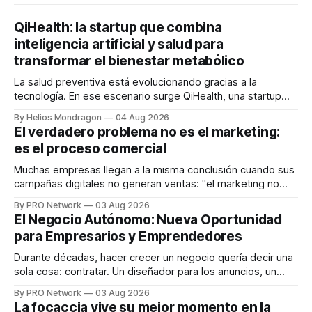
QiHealth: la startup que combina
inteligencia artificial y salud para
transformar el bienestar metabólico
La salud preventiva está evolucionando gracias a la
tecnología. En ese escenario surge QiHealth, una startup
que desarrolla un ecosistema digital capaz de integrar
By Helios Mondragon
04 Aug 2026
dispositivos inteligentes, inteligencia artificial y monitoreo
El verdadero problema no es el marketing:
en tiempo real para ayudar a las personas a tomar mejores
es el proceso comercial
decisiones sobre su salud metabólica. Su propuesta busca
responder
Muchas empresas llegan a la misma conclusión cuando sus
campañas digitales no generan ventas: "el marketing no
funciona". Sin embargo, para Marcelo Gutiérrez, CEO de
By PRO Network
03 Aug 2026
INTERIUS, el problema suele estar en otro lugar. Durante
El Negocio Autónomo: Nueva Oportunidad
una entrevista para el podcast SER PRO, el especialista en
para Empresarios y Emprendedores
marketing digital explicó que
Durante décadas, hacer crecer un negocio quería decir una
sola cosa: contratar. Un diseñador para los anuncios, un
especialista en marketing para las campañas, un copywriter
By PRO Network
03 Aug 2026
para los textos, alguien que supiera de publicidad digital
La focaccia vive su mejor momento en la