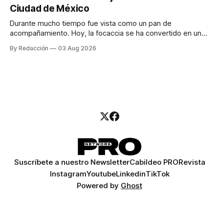
para encontrar prospectos, un vendedor para atender
Ciudad de México
llamadas y mensajes, y —con suerte— una persona
Durante mucho tiempo fue vista como un pan de
acompañamiento. Hoy, la focaccia se ha convertido en uno
de los platillos favoritos de quienes buscan cocina
By Redacción
03 Aug 2026
artesanal, ingredientes de calidad y experiencias que
invitan a compartir alrededor de la mesa. Durante mucho
tiempo, hablar de cocina italiana era siempre de
Suscríbete a nuestro Newsletter
Cabildeo PRO
Revista
Instagram
Youtube
Linkedin
TikTok
Powered by
Ghost