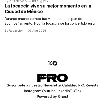
By PRO Network
03 Aug 2026
para los textos, alguien que supiera de publicidad digital
La focaccia vive su mejor momento en la
para encontrar prospectos, un vendedor para atender
Ciudad de México
llamadas y mensajes, y —con suerte— una persona
Durante mucho tiempo fue vista como un pan de
acompañamiento. Hoy, la focaccia se ha convertido en uno
de los platillos favoritos de quienes buscan cocina
By Redacción
03 Aug 2026
artesanal, ingredientes de calidad y experiencias que
invitan a compartir alrededor de la mesa. Durante mucho
tiempo, hablar de cocina italiana era siempre de
Suscríbete a nuestro Newsletter
Cabildeo PRO
Revista
Instagram
Youtube
Linkedin
TikTok
Powered by
Ghost