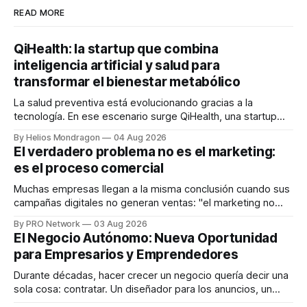
READ MORE
QiHealth: la startup que combina
inteligencia artificial y salud para
transformar el bienestar metabólico
La salud preventiva está evolucionando gracias a la
tecnología. En ese escenario surge QiHealth, una startup
que desarrolla un ecosistema digital capaz de integrar
By Helios Mondragon
04 Aug 2026
dispositivos inteligentes, inteligencia artificial y monitoreo
El verdadero problema no es el marketing:
en tiempo real para ayudar a las personas a tomar mejores
es el proceso comercial
decisiones sobre su salud metabólica. Su propuesta busca
responder
Muchas empresas llegan a la misma conclusión cuando sus
campañas digitales no generan ventas: "el marketing no
funciona". Sin embargo, para Marcelo Gutiérrez, CEO de
By PRO Network
03 Aug 2026
INTERIUS, el problema suele estar en otro lugar. Durante
El Negocio Autónomo: Nueva Oportunidad
una entrevista para el podcast SER PRO, el especialista en
para Empresarios y Emprendedores
marketing digital explicó que
Durante décadas, hacer crecer un negocio quería decir una
sola cosa: contratar. Un diseñador para los anuncios, un
especialista en marketing para las campañas, un copywriter