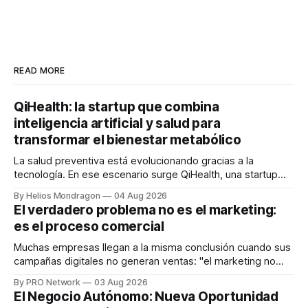
READ MORE
QiHealth: la startup que combina
inteligencia artificial y salud para
transformar el bienestar metabólico
La salud preventiva está evolucionando gracias a la
tecnología. En ese escenario surge QiHealth, una startup
que desarrolla un ecosistema digital capaz de integrar
By Helios Mondragon
04 Aug 2026
dispositivos inteligentes, inteligencia artificial y monitoreo
El verdadero problema no es el marketing:
en tiempo real para ayudar a las personas a tomar mejores
es el proceso comercial
decisiones sobre su salud metabólica. Su propuesta busca
responder
Muchas empresas llegan a la misma conclusión cuando sus
campañas digitales no generan ventas: "el marketing no
funciona". Sin embargo, para Marcelo Gutiérrez, CEO de
By PRO Network
03 Aug 2026
INTERIUS, el problema suele estar en otro lugar. Durante
El Negocio Autónomo: Nueva Oportunidad
una entrevista para el podcast SER PRO, el especialista en