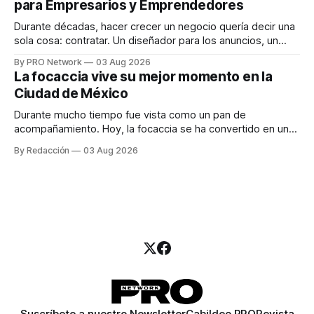
para Empresarios y Emprendedores
marketing digital explicó que
Durante décadas, hacer crecer un negocio quería decir una
sola cosa: contratar. Un diseñador para los anuncios, un
especialista en marketing para las campañas, un copywriter
By PRO Network
03 Aug 2026
para los textos, alguien que supiera de publicidad digital
La focaccia vive su mejor momento en la
para encontrar prospectos, un vendedor para atender
Ciudad de México
llamadas y mensajes, y —con suerte— una persona
Durante mucho tiempo fue vista como un pan de
acompañamiento. Hoy, la focaccia se ha convertido en uno
de los platillos favoritos de quienes buscan cocina
By Redacción
03 Aug 2026
artesanal, ingredientes de calidad y experiencias que
invitan a compartir alrededor de la mesa. Durante mucho
tiempo, hablar de cocina italiana era siempre de
Suscríbete a nuestro Newsletter
Cabildeo PRO
Revista