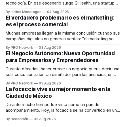
tecnología. En ese escenario surge QiHealth, una startup
que desarrolla un ecosistema digital capaz de integrar
By Helios Mondragon
04 Aug 2026
dispositivos inteligentes, inteligencia artificial y monitoreo
El verdadero problema no es el marketing:
en tiempo real para ayudar a las personas a tomar mejores
es el proceso comercial
decisiones sobre su salud metabólica. Su propuesta busca
responder
Muchas empresas llegan a la misma conclusión cuando sus
campañas digitales no generan ventas: "el marketing no
funciona". Sin embargo, para Marcelo Gutiérrez, CEO de
By PRO Network
03 Aug 2026
INTERIUS, el problema suele estar en otro lugar. Durante
El Negocio Autónomo: Nueva Oportunidad
una entrevista para el podcast SER PRO, el especialista en
para Empresarios y Emprendedores
marketing digital explicó que
Durante décadas, hacer crecer un negocio quería decir una
sola cosa: contratar. Un diseñador para los anuncios, un
especialista en marketing para las campañas, un copywriter
By PRO Network
03 Aug 2026
para los textos, alguien que supiera de publicidad digital
La focaccia vive su mejor momento en la
para encontrar prospectos, un vendedor para atender
Ciudad de México
llamadas y mensajes, y —con suerte— una persona
Durante mucho tiempo fue vista como un pan de
acompañamiento. Hoy, la focaccia se ha convertido en uno
de los platillos favoritos de quienes buscan cocina
By Redacción
03 Aug 2026
artesanal, ingredientes de calidad y experiencias que