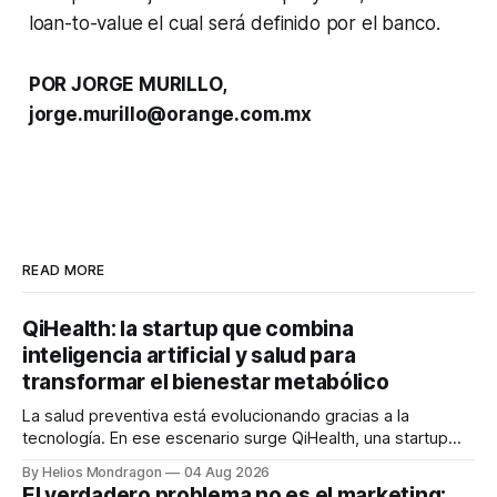
loan-to-value el cual será definido por el banco.
POR JORGE MURILLO,
jorge.murillo@orange.com.mx
READ MORE
QiHealth: la startup que combina
inteligencia artificial y salud para
transformar el bienestar metabólico
La salud preventiva está evolucionando gracias a la
tecnología. En ese escenario surge QiHealth, una startup
que desarrolla un ecosistema digital capaz de integrar
By Helios Mondragon
04 Aug 2026
dispositivos inteligentes, inteligencia artificial y monitoreo
El verdadero problema no es el marketing: