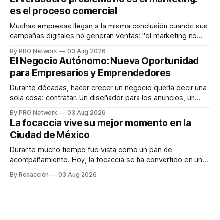
en tiempo real para ayudar a las personas a tomar mejores
es el proceso comercial
decisiones sobre su salud metabólica. Su propuesta busca
responder
Muchas empresas llegan a la misma conclusión cuando sus
campañas digitales no generan ventas: "el marketing no
funciona". Sin embargo, para Marcelo Gutiérrez, CEO de
By PRO Network
03 Aug 2026
INTERIUS, el problema suele estar en otro lugar. Durante
El Negocio Autónomo: Nueva Oportunidad
una entrevista para el podcast SER PRO, el especialista en
para Empresarios y Emprendedores
marketing digital explicó que
Durante décadas, hacer crecer un negocio quería decir una
sola cosa: contratar. Un diseñador para los anuncios, un
especialista en marketing para las campañas, un copywriter
By PRO Network
03 Aug 2026
para los textos, alguien que supiera de publicidad digital
La focaccia vive su mejor momento en la
para encontrar prospectos, un vendedor para atender
Ciudad de México
llamadas y mensajes, y —con suerte— una persona
Durante mucho tiempo fue vista como un pan de
acompañamiento. Hoy, la focaccia se ha convertido en uno
de los platillos favoritos de quienes buscan cocina
By Redacción
03 Aug 2026
artesanal, ingredientes de calidad y experiencias que
invitan a compartir alrededor de la mesa. Durante mucho
tiempo, hablar de cocina italiana era siempre de