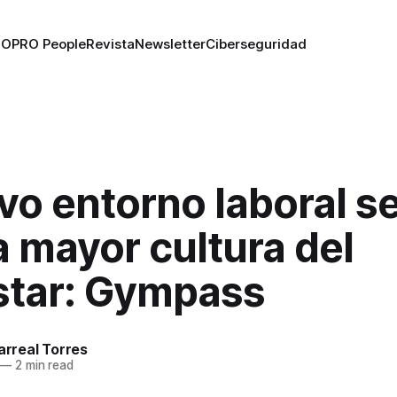
RO
PRO People
Revista
Newsletter
Ciberseguridad
vo entorno laboral s
 mayor cultura del
star: Gympass
larreal Torres
—
2 min read