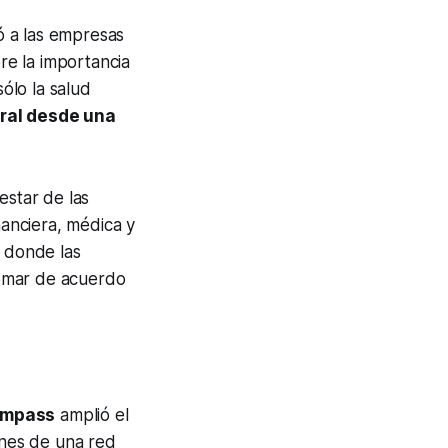
ó a las empresas
bre la importancia
ólo la salud
gral desde una
estar de las
nanciera, médica y
, donde las
omar de acuerdo
mpass
amplió el
nes de una red