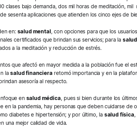
0 clases bajo demanda, dos mil horas de meditación, mil 
de sesenta aplicaciones que atienden los cinco ejes de bie
iden en:
salud mental
, con opciones para que los usuario
nales certificados que brindan sus servicios; para la
salud
dos a la meditación y reducción de estrés.
tos que afectó en mayor medida a la población fue el est
én la
salud financiera
retomó importancia y en la platafo
brindan asesoría al respecto.
enfoque en
salud médica
, pues si bien durante los últim
e en la pandemia, hay personas que deben cuidarse de o
o diabetes e hipertensión; y por último, la
salud física
,
en una mejor calidad de vida.