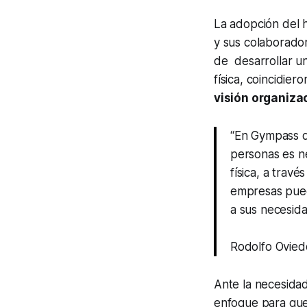
La adopción del
y sus colaborador
de desarrollar un
física, coincidie
visión organiza
“En Gympass d
personas es ne
física, a trav
empresas pued
a sus necesida
Rodolfo Ovied
Ante la necesidad
enfoque para que