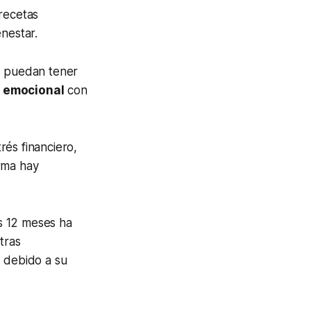
recetas
nestar.
s puedan tener
 emocional
con
rés financiero,
rma hay
os 12 meses ha
tras
 debido a su