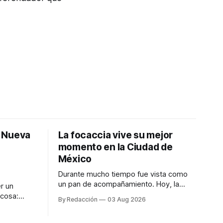
: Nueva
La focaccia vive su mejor
momento en la Ciudad de
México
Durante mucho tiempo fue vista como
un pan de acompañamiento. Hoy, la
r un
focaccia se ha convertido en uno de los
 cosa:
By Redacción
03 Aug 2026
platillos favoritos de quienes buscan
os
cocina artesanal, ingredientes de calidad
marketing