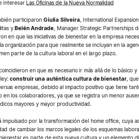
 interesar
Las Oficinas de la Nueva Normalidad
mbién participaron
Giulia Silveira
, International Expansion
itas y
Belén Andrade
,
Manager Strategic Partnerships d
ron en que las iniciativas de bienestar en la empresa neces
 la organización para que realmente se incluyan en la agen
men parte de la cultura laboral en el largo plazo.
coincidieron en que es necesario ir más allá de lo básico y 
ley:
construir una auténtica cultura de bienestar
, que
ersas empresas, debido al impacto positivo que tiene tanto
o en los colaboradores, ya que se registra un menor ause
dicos mayores y mayor productividad.
á impulsado por la transformación del
home office
, cuya a
lidad de cambiar los marcos legales de los esquemas labora
bienestar es parte de esta nueva cultura y un elemento d