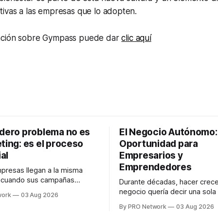
tivas a las empresas que lo adopten.
ación sobre Gympass puede dar
clic aquí
adero problema no es
El Negocio Autónomo
ting: es el proceso
Oportunidad para
al
Empresarios y
Emprendedores
resas llegan a la misma
n cuando sus campañas
Durante décadas, hacer crece
o generan ventas: "el
negocio quería decir una sola
work
03 Aug 2026
no funciona". Sin embargo,
contratar. Un diseñador para l
By PRO Network
03 Aug 2026
lo Gutiérrez, CEO de
anuncios, un especialista en 