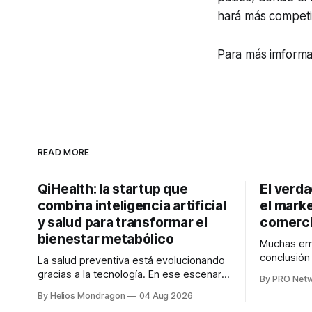
hará más competi
Para más imform
READ MORE
QiHealth: la startup que
El verd
combina inteligencia artificial
el marke
y salud para transformar el
comerci
bienestar metabólico
Muchas emp
conclusió
La salud preventiva está evolucionando
digitales n
gracias a la tecnología. En ese escenario
By PRO Net
marketing 
surge QiHealth, una startup que
By Helios Mondragon
04 Aug 2026
para Marce
desarrolla un ecosistema digital capaz