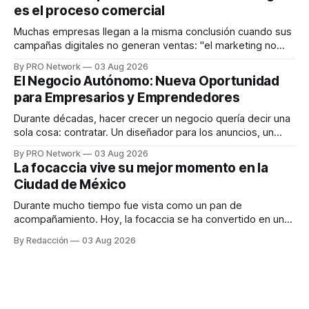
es el proceso comercial
decisiones sobre su salud metabólica. Su propuesta busca
responder
Muchas empresas llegan a la misma conclusión cuando sus
campañas digitales no generan ventas: "el marketing no
funciona". Sin embargo, para Marcelo Gutiérrez, CEO de
By PRO Network
03 Aug 2026
INTERIUS, el problema suele estar en otro lugar. Durante
El Negocio Autónomo: Nueva Oportunidad
una entrevista para el podcast SER PRO, el especialista en
para Empresarios y Emprendedores
marketing digital explicó que
Durante décadas, hacer crecer un negocio quería decir una
sola cosa: contratar. Un diseñador para los anuncios, un
especialista en marketing para las campañas, un copywriter
By PRO Network
03 Aug 2026
para los textos, alguien que supiera de publicidad digital
La focaccia vive su mejor momento en la
para encontrar prospectos, un vendedor para atender
Ciudad de México
llamadas y mensajes, y —con suerte— una persona
Durante mucho tiempo fue vista como un pan de
acompañamiento. Hoy, la focaccia se ha convertido en uno
de los platillos favoritos de quienes buscan cocina
By Redacción
03 Aug 2026
artesanal, ingredientes de calidad y experiencias que
invitan a compartir alrededor de la mesa. Durante mucho
tiempo, hablar de cocina italiana era siempre de