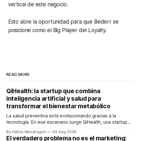
vertical de este negocio.
Esto abre la oportunidad para que Bederr se
posicione como el
Big Player
del
Loyalty
.
READ MORE
QiHealth: la startup que combina
inteligencia artificial y salud para
transformar el bienestar metabólico
La salud preventiva está evolucionando gracias a la
tecnología. En ese escenario surge QiHealth, una startup
que desarrolla un ecosistema digital capaz de integrar
By Helios Mondragon
04 Aug 2026
dispositivos inteligentes, inteligencia artificial y monitoreo
El verdadero problema no es el marketing:
en tiempo real para ayudar a las personas a tomar mejores