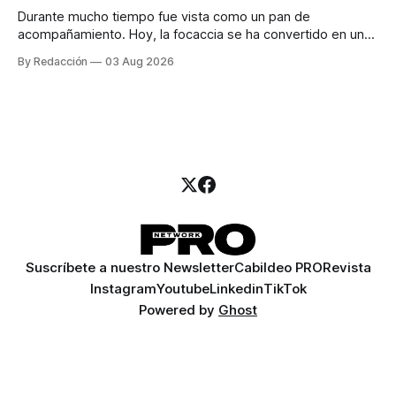
Durante mucho tiempo fue vista como un pan de
acompañamiento. Hoy, la focaccia se ha convertido en uno
de los platillos favoritos de quienes buscan cocina
By Redacción
03 Aug 2026
artesanal, ingredientes de calidad y experiencias que
invitan a compartir alrededor de la mesa. Durante mucho
tiempo, hablar de cocina italiana era siempre de
Suscríbete a nuestro Newsletter
Cabildeo PRO
Revista
Instagram
Youtube
Linkedin
TikTok
Powered by
Ghost