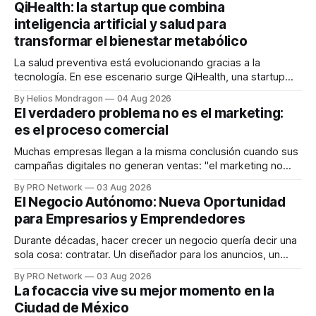
QiHealth: la startup que combina
inteligencia artificial y salud para
transformar el bienestar metabólico
La salud preventiva está evolucionando gracias a la
tecnología. En ese escenario surge QiHealth, una startup
que desarrolla un ecosistema digital capaz de integrar
By Helios Mondragon
04 Aug 2026
dispositivos inteligentes, inteligencia artificial y monitoreo
El verdadero problema no es el marketing:
en tiempo real para ayudar a las personas a tomar mejores
es el proceso comercial
decisiones sobre su salud metabólica. Su propuesta busca
responder
Muchas empresas llegan a la misma conclusión cuando sus
campañas digitales no generan ventas: "el marketing no
funciona". Sin embargo, para Marcelo Gutiérrez, CEO de
By PRO Network
03 Aug 2026
INTERIUS, el problema suele estar en otro lugar. Durante
El Negocio Autónomo: Nueva Oportunidad
una entrevista para el podcast SER PRO, el especialista en
para Empresarios y Emprendedores
marketing digital explicó que
Durante décadas, hacer crecer un negocio quería decir una
sola cosa: contratar. Un diseñador para los anuncios, un
especialista en marketing para las campañas, un copywriter
By PRO Network
03 Aug 2026
para los textos, alguien que supiera de publicidad digital
La focaccia vive su mejor momento en la
para encontrar prospectos, un vendedor para atender
Ciudad de México
llamadas y mensajes, y —con suerte— una persona