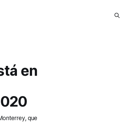
stá en
2020
 Monterrey, que