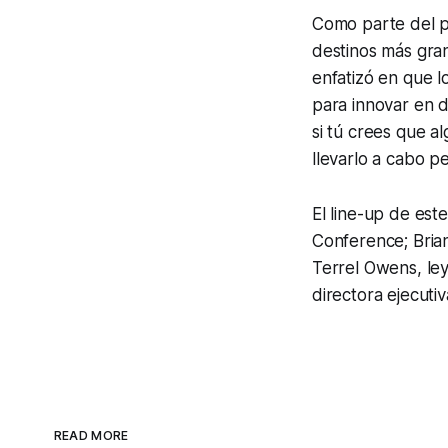
Como parte del 
destinos más gra
enfatizó en que l
para innovar en 
si tú crees que a
llevarlo a cabo p
El line-up de es
Conference; Brian
Terrel Owens, ley
directora ejecut
READ MORE