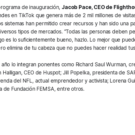
programa de inauguración,
Jacob Pace, CEO de Flighth
ndes en TikTok que genera más de 2 mil millones de visit
os sistemas han permitido crear recursos y han sido una p
diversos tipos de mercados. “Todas las personas deben pe
lgo es lo suficientemente bueno, hazlo. Lo mejor que pued
ero elimina de tu cabeza que no puedes hacer realidad tus 
te año lo integran ponentes como Richard Saul Wurman, c
 Halligan, CEO de Huspot; Jill Popelka, presidenta de SA
enda del NFL, actual emprendedor y activista; Lorena Guil
iva de Fundación FEMSA, entre otros.