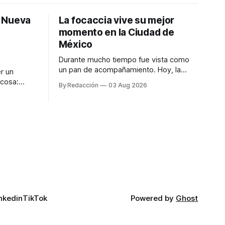
: Nueva
La focaccia vive su mejor
momento en la Ciudad de
México
Durante mucho tiempo fue vista como
un pan de acompañamiento. Hoy, la
r un
focaccia se ha convertido en uno de los
 cosa:
By Redacción
03 Aug 2026
platillos favoritos de quienes buscan
os
cocina artesanal, ingredientes de calidad
marketing
y experiencias que invitan a compartir
iter para
alrededor de la mesa. Durante mucho
a de
tiempo, hablar de cocina italiana era
ar
siempre de
a atender
n suerte—
nkedin
TikTok
Powered by
Ghost