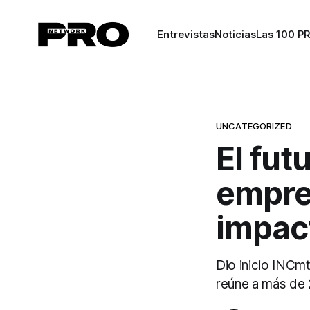
Entrevistas
Noticias
Las 100 P
UNCATEGORIZED
El fut
empre
impac
Dio inicio INCm
reúne a más de 