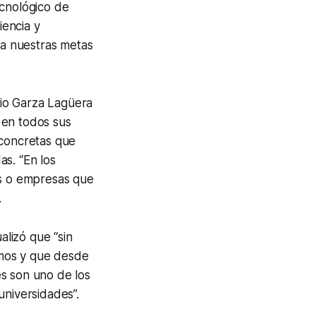
ecnológico de
encia y
ta nuestras metas
nio Garza Lagüera
 en todos sus
 concretas que
s. “En los
os o empresas que
.
alizó que “sin
amos y que desde
s son uno de los
universidades”.