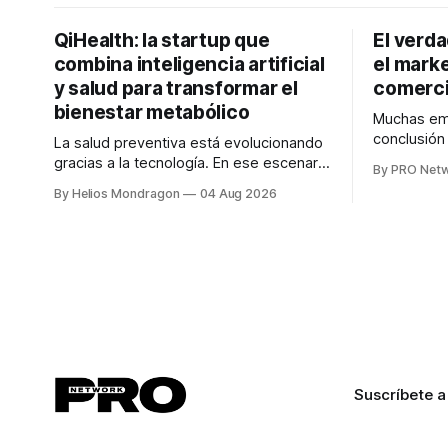
QiHealth: la startup que
El verd
combina inteligencia artificial
el marke
y salud para transformar el
comerci
bienestar metabólico
Muchas emp
conclusió
La salud preventiva está evolucionando
digitales n
gracias a la tecnología. En ese escenario
By PRO Net
marketing 
surge QiHealth, una startup que
By Helios Mondragon
04 Aug 2026
para Marce
desarrolla un ecosistema digital capaz
INTERIUS, 
de integrar dispositivos inteligentes,
otro lugar. Durante una entrevista para el
inteligencia artificial y monitoreo en
podcast SE
tiempo real para ayudar a las personas a
marketing d
tomar mejores decisiones sobre su
salud metabólica. Su propuesta busca
responder
Suscríbete a