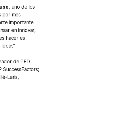
ouse
, uno de los
as por mes
arte importante
nsar en innovar,
es hacer es
ideas”.
reador de TED
P SuccessFactors;
lé-Laris,