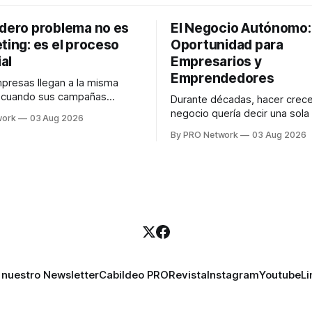
adero problema no es
El Negocio Autónomo
ting: es el proceso
Oportunidad para
al
Empresarios y
Emprendedores
resas llegan a la misma
n cuando sus campañas
Durante décadas, hacer crece
o generan ventas: "el
negocio quería decir una sola
work
03 Aug 2026
no funciona". Sin embargo,
contratar. Un diseñador para l
By PRO Network
03 Aug 2026
lo Gutiérrez, CEO de
anuncios, un especialista en 
el problema suele estar en
para las campañas, un copywr
los textos, alguien que supier
R PRO, el especialista en
publicidad digital para encontr
igital explicó que
prospectos, un vendedor par
llamadas y mensajes, y —co
una persona
 nuestro Newsletter
Cabildeo PRO
Revista
Instagram
Youtube
Li