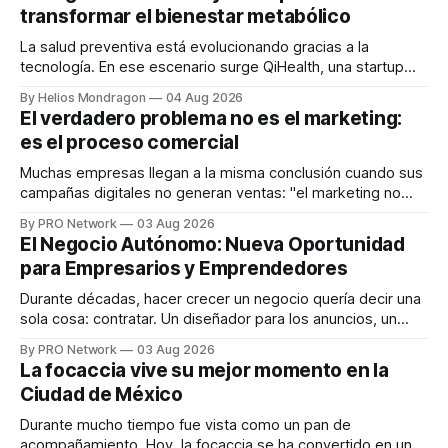
transformar el bienestar metabólico
La salud preventiva está evolucionando gracias a la
tecnología. En ese escenario surge QiHealth, una startup
que desarrolla un ecosistema digital capaz de integrar
By Helios Mondragon
04 Aug 2026
dispositivos inteligentes, inteligencia artificial y monitoreo
El verdadero problema no es el marketing:
en tiempo real para ayudar a las personas a tomar mejores
es el proceso comercial
decisiones sobre su salud metabólica. Su propuesta busca
responder
Muchas empresas llegan a la misma conclusión cuando sus
campañas digitales no generan ventas: "el marketing no
funciona". Sin embargo, para Marcelo Gutiérrez, CEO de
By PRO Network
03 Aug 2026
INTERIUS, el problema suele estar en otro lugar. Durante
El Negocio Autónomo: Nueva Oportunidad
una entrevista para el podcast SER PRO, el especialista en
para Empresarios y Emprendedores
marketing digital explicó que
Durante décadas, hacer crecer un negocio quería decir una
sola cosa: contratar. Un diseñador para los anuncios, un
especialista en marketing para las campañas, un copywriter
By PRO Network
03 Aug 2026
para los textos, alguien que supiera de publicidad digital
La focaccia vive su mejor momento en la
para encontrar prospectos, un vendedor para atender
Ciudad de México
llamadas y mensajes, y —con suerte— una persona
Durante mucho tiempo fue vista como un pan de
acompañamiento. Hoy, la focaccia se ha convertido en uno