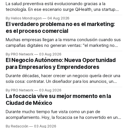
La salud preventiva está evolucionando gracias a la
tecnología. En ese escenario surge QiHealth, una startup
que desarrolla un ecosistema digital capaz de integrar
By Helios Mondragon
04 Aug 2026
dispositivos inteligentes, inteligencia artificial y monitoreo
El verdadero problema no es el marketing:
en tiempo real para ayudar a las personas a tomar mejores
es el proceso comercial
decisiones sobre su salud metabólica. Su propuesta busca
responder
Muchas empresas llegan a la misma conclusión cuando sus
campañas digitales no generan ventas: "el marketing no
funciona". Sin embargo, para Marcelo Gutiérrez, CEO de
By PRO Network
03 Aug 2026
INTERIUS, el problema suele estar en otro lugar. Durante
El Negocio Autónomo: Nueva Oportunidad
una entrevista para el podcast SER PRO, el especialista en
para Empresarios y Emprendedores
marketing digital explicó que
Durante décadas, hacer crecer un negocio quería decir una
sola cosa: contratar. Un diseñador para los anuncios, un
especialista en marketing para las campañas, un copywriter
By PRO Network
03 Aug 2026
para los textos, alguien que supiera de publicidad digital
La focaccia vive su mejor momento en la
para encontrar prospectos, un vendedor para atender
Ciudad de México
llamadas y mensajes, y —con suerte— una persona
Durante mucho tiempo fue vista como un pan de
acompañamiento. Hoy, la focaccia se ha convertido en uno
de los platillos favoritos de quienes buscan cocina
By Redacción
03 Aug 2026