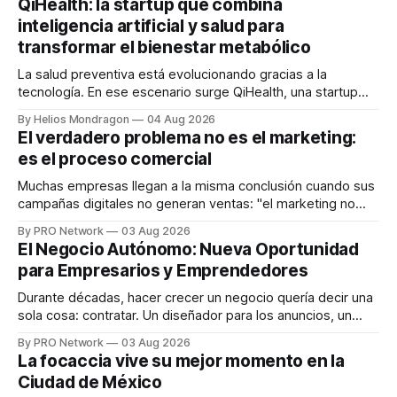
QiHealth: la startup que combina
inteligencia artificial y salud para
transformar el bienestar metabólico
La salud preventiva está evolucionando gracias a la
tecnología. En ese escenario surge QiHealth, una startup
que desarrolla un ecosistema digital capaz de integrar
By Helios Mondragon
04 Aug 2026
dispositivos inteligentes, inteligencia artificial y monitoreo
El verdadero problema no es el marketing:
en tiempo real para ayudar a las personas a tomar mejores
es el proceso comercial
decisiones sobre su salud metabólica. Su propuesta busca
responder
Muchas empresas llegan a la misma conclusión cuando sus
campañas digitales no generan ventas: "el marketing no
funciona". Sin embargo, para Marcelo Gutiérrez, CEO de
By PRO Network
03 Aug 2026
INTERIUS, el problema suele estar en otro lugar. Durante
El Negocio Autónomo: Nueva Oportunidad
una entrevista para el podcast SER PRO, el especialista en
para Empresarios y Emprendedores
marketing digital explicó que
Durante décadas, hacer crecer un negocio quería decir una
sola cosa: contratar. Un diseñador para los anuncios, un
especialista en marketing para las campañas, un copywriter
By PRO Network
03 Aug 2026
para los textos, alguien que supiera de publicidad digital
La focaccia vive su mejor momento en la
para encontrar prospectos, un vendedor para atender
Ciudad de México
llamadas y mensajes, y —con suerte— una persona