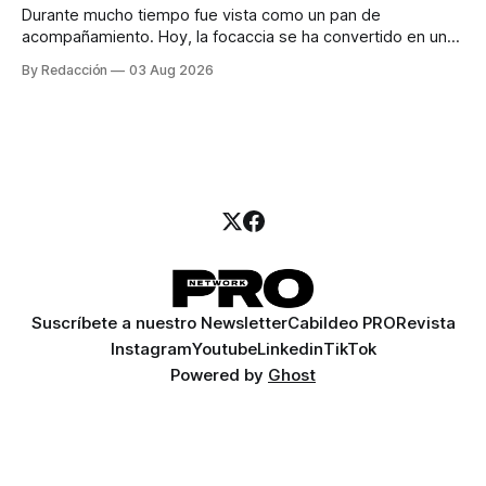
Durante mucho tiempo fue vista como un pan de
acompañamiento. Hoy, la focaccia se ha convertido en uno
de los platillos favoritos de quienes buscan cocina
By Redacción
03 Aug 2026
artesanal, ingredientes de calidad y experiencias que
invitan a compartir alrededor de la mesa. Durante mucho
tiempo, hablar de cocina italiana era siempre de
Suscríbete a nuestro Newsletter
Cabildeo PRO
Revista
Instagram
Youtube
Linkedin
TikTok
Powered by
Ghost