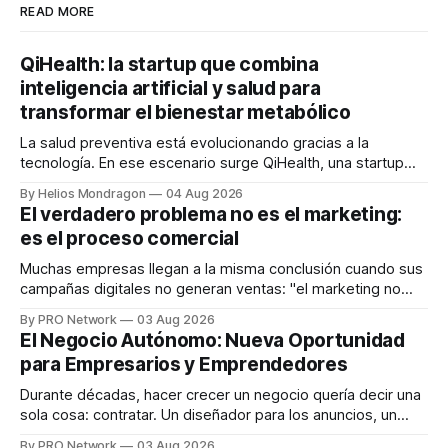
READ MORE
QiHealth: la startup que combina
inteligencia artificial y salud para
transformar el bienestar metabólico
La salud preventiva está evolucionando gracias a la
tecnología. En ese escenario surge QiHealth, una startup
que desarrolla un ecosistema digital capaz de integrar
By Helios Mondragon
04 Aug 2026
dispositivos inteligentes, inteligencia artificial y monitoreo
El verdadero problema no es el marketing:
en tiempo real para ayudar a las personas a tomar mejores
es el proceso comercial
decisiones sobre su salud metabólica. Su propuesta busca
responder
Muchas empresas llegan a la misma conclusión cuando sus
campañas digitales no generan ventas: "el marketing no
funciona". Sin embargo, para Marcelo Gutiérrez, CEO de
By PRO Network
03 Aug 2026
INTERIUS, el problema suele estar en otro lugar. Durante
El Negocio Autónomo: Nueva Oportunidad
una entrevista para el podcast SER PRO, el especialista en
para Empresarios y Emprendedores
marketing digital explicó que
Durante décadas, hacer crecer un negocio quería decir una
sola cosa: contratar. Un diseñador para los anuncios, un
especialista en marketing para las campañas, un copywriter
By PRO Network
03 Aug 2026