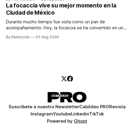
para los textos, alguien que supiera de publicidad digital
La focaccia vive su mejor momento en la
para encontrar prospectos, un vendedor para atender
Ciudad de México
llamadas y mensajes, y —con suerte— una persona
Durante mucho tiempo fue vista como un pan de
acompañamiento. Hoy, la focaccia se ha convertido en uno
de los platillos favoritos de quienes buscan cocina
By Redacción
03 Aug 2026
artesanal, ingredientes de calidad y experiencias que
invitan a compartir alrededor de la mesa. Durante mucho
tiempo, hablar de cocina italiana era siempre de
Suscríbete a nuestro Newsletter
Cabildeo PRO
Revista
Instagram
Youtube
Linkedin
TikTok
Powered by
Ghost