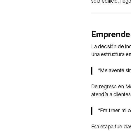
solo edificio, ll
Emprender
La decisión de i
una estructura em
“Me aventé si
De regreso en Mon
atendía a clientes
“Era traer mi 
Esa etapa fue cla