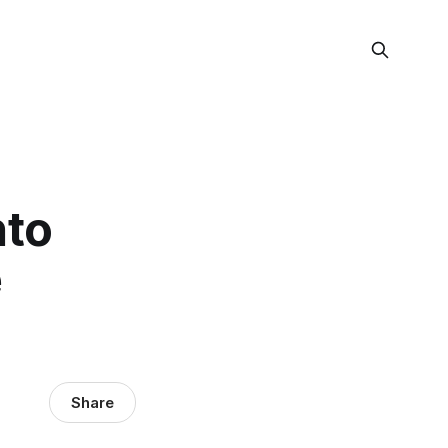
nto
e
Share