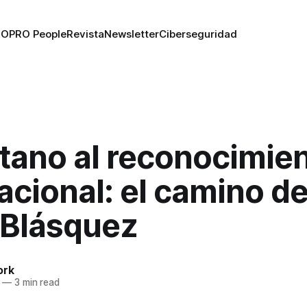
RO
PRO People
Revista
Newsletter
Ciberseguridad
ótano al reconocimie
acional: el camino d
 Blásquez
ork
—
3 min read