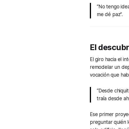
“No tengo ide
me dé paz”.
El descubr
El giro hacia el 
remodelar un dep
vocación que hab
“Desde chiquit
traía desde ahí
Ese primer proyec
preguntar quién l