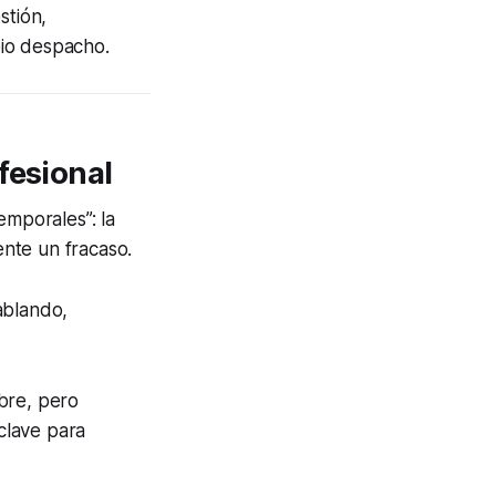
stión,
pio despacho.
fesional
emporales”: la
nte un fracaso.
ablando,
bre, pero
 clave para