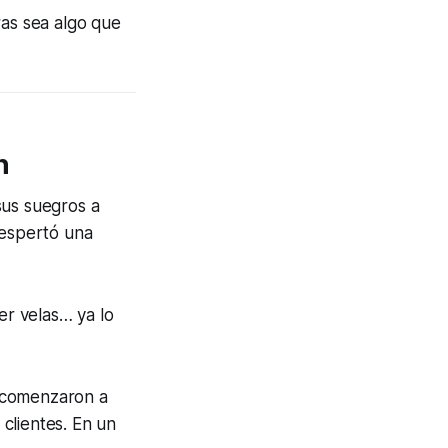
as sea algo que
n
sus suegros a
espertó una
er velas… ya lo
es comenzaron a
clientes. En un