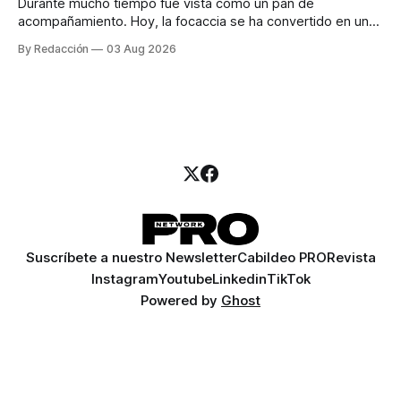
Durante mucho tiempo fue vista como un pan de
acompañamiento. Hoy, la focaccia se ha convertido en uno
de los platillos favoritos de quienes buscan cocina
By Redacción
03 Aug 2026
artesanal, ingredientes de calidad y experiencias que
invitan a compartir alrededor de la mesa. Durante mucho
tiempo, hablar de cocina italiana era siempre de
Suscríbete a nuestro Newsletter
Cabildeo PRO
Revista
Instagram
Youtube
Linkedin
TikTok
Powered by
Ghost