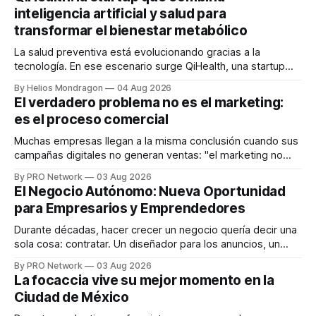
inteligencia artificial y salud para
transformar el bienestar metabólico
La salud preventiva está evolucionando gracias a la
tecnología. En ese escenario surge QiHealth, una startup
que desarrolla un ecosistema digital capaz de integrar
By Helios Mondragon
04 Aug 2026
dispositivos inteligentes, inteligencia artificial y monitoreo
El verdadero problema no es el marketing:
en tiempo real para ayudar a las personas a tomar mejores
es el proceso comercial
decisiones sobre su salud metabólica. Su propuesta busca
responder
Muchas empresas llegan a la misma conclusión cuando sus
campañas digitales no generan ventas: "el marketing no
funciona". Sin embargo, para Marcelo Gutiérrez, CEO de
By PRO Network
03 Aug 2026
INTERIUS, el problema suele estar en otro lugar. Durante
El Negocio Autónomo: Nueva Oportunidad
una entrevista para el podcast SER PRO, el especialista en
para Empresarios y Emprendedores
marketing digital explicó que
Durante décadas, hacer crecer un negocio quería decir una
sola cosa: contratar. Un diseñador para los anuncios, un
especialista en marketing para las campañas, un copywriter
By PRO Network
03 Aug 2026
para los textos, alguien que supiera de publicidad digital
La focaccia vive su mejor momento en la
para encontrar prospectos, un vendedor para atender
Ciudad de México
llamadas y mensajes, y —con suerte— una persona