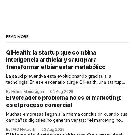
READ MORE
QiHealth: la startup que combina
inteligencia artificial y salud para
transformar el bienestar metabólico
La salud preventiva está evolucionando gracias a la
tecnología. En ese escenario surge QiHealth, una startup
que desarrolla un ecosistema digital capaz de integrar
By Helios Mondragon
04 Aug 2026
dispositivos inteligentes, inteligencia artificial y monitoreo
El verdadero problema no es el marketing:
en tiempo real para ayudar a las personas a tomar mejores
es el proceso comercial
decisiones sobre su salud metabólica. Su propuesta busca
responder
Muchas empresas llegan a la misma conclusión cuando sus
campañas digitales no generan ventas: "el marketing no
funciona". Sin embargo, para Marcelo Gutiérrez, CEO de
By PRO Network
03 Aug 2026
INTERIUS, el problema suele estar en otro lugar. Durante