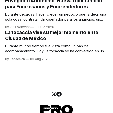
El Negocio Autónomo: Nueva Oportunidad
una entrevista para el podcast SER PRO, el especialista en
para Empresarios y Emprendedores
marketing digital explicó que
Durante décadas, hacer crecer un negocio quería decir una
sola cosa: contratar. Un diseñador para los anuncios, un
especialista en marketing para las campañas, un copywriter
By PRO Network
03 Aug 2026
para los textos, alguien que supiera de publicidad digital
La focaccia vive su mejor momento en la
para encontrar prospectos, un vendedor para atender
Ciudad de México
llamadas y mensajes, y —con suerte— una persona
Durante mucho tiempo fue vista como un pan de
acompañamiento. Hoy, la focaccia se ha convertido en uno
de los platillos favoritos de quienes buscan cocina
By Redacción
03 Aug 2026
artesanal, ingredientes de calidad y experiencias que
invitan a compartir alrededor de la mesa. Durante mucho
tiempo, hablar de cocina italiana era siempre de