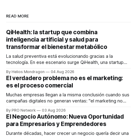
READ MORE
QiHealth: la startup que combina
inteligencia artificial y salud para
transformar el bienestar metabólico
La salud preventiva está evolucionando gracias a la
tecnología. En ese escenario surge QiHealth, una startup
que desarrolla un ecosistema digital capaz de integrar
By Helios Mondragon
04 Aug 2026
dispositivos inteligentes, inteligencia artificial y monitoreo
El verdadero problema no es el marketing:
en tiempo real para ayudar a las personas a tomar mejores
es el proceso comercial
decisiones sobre su salud metabólica. Su propuesta busca
responder
Muchas empresas llegan a la misma conclusión cuando sus
campañas digitales no generan ventas: "el marketing no
funciona". Sin embargo, para Marcelo Gutiérrez, CEO de
By PRO Network
03 Aug 2026
INTERIUS, el problema suele estar en otro lugar. Durante
El Negocio Autónomo: Nueva Oportunidad
una entrevista para el podcast SER PRO, el especialista en
para Empresarios y Emprendedores
marketing digital explicó que
Durante décadas, hacer crecer un negocio quería decir una