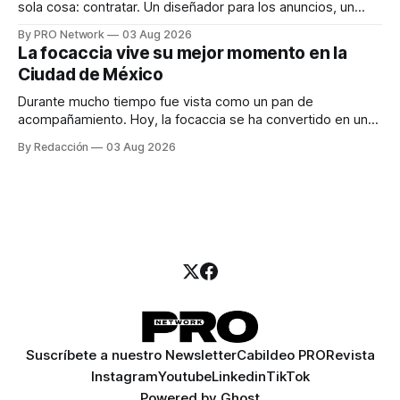
sola cosa: contratar. Un diseñador para los anuncios, un
especialista en marketing para las campañas, un copywriter
By PRO Network
03 Aug 2026
para los textos, alguien que supiera de publicidad digital
La focaccia vive su mejor momento en la
para encontrar prospectos, un vendedor para atender
Ciudad de México
llamadas y mensajes, y —con suerte— una persona
Durante mucho tiempo fue vista como un pan de
acompañamiento. Hoy, la focaccia se ha convertido en uno
de los platillos favoritos de quienes buscan cocina
By Redacción
03 Aug 2026
artesanal, ingredientes de calidad y experiencias que
invitan a compartir alrededor de la mesa. Durante mucho
tiempo, hablar de cocina italiana era siempre de
Suscríbete a nuestro Newsletter
Cabildeo PRO
Revista
Instagram
Youtube
Linkedin
TikTok
Powered by
Ghost