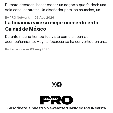
Durante décadas, hacer crecer un negocio quería decir una
sola cosa: contratar. Un diseñador para los anuncios, un
especialista en marketing para las campañas, un copywriter
By PRO Network
03 Aug 2026
para los textos, alguien que supiera de publicidad digital
La focaccia vive su mejor momento en la
para encontrar prospectos, un vendedor para atender
Ciudad de México
llamadas y mensajes, y —con suerte— una persona
Durante mucho tiempo fue vista como un pan de
acompañamiento. Hoy, la focaccia se ha convertido en uno
de los platillos favoritos de quienes buscan cocina
By Redacción
03 Aug 2026
artesanal, ingredientes de calidad y experiencias que
invitan a compartir alrededor de la mesa. Durante mucho
tiempo, hablar de cocina italiana era siempre de
Suscríbete a nuestro Newsletter
Cabildeo PRO
Revista