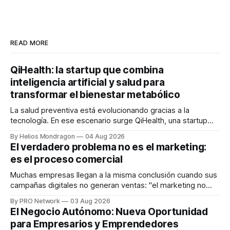
READ MORE
QiHealth: la startup que combina
inteligencia artificial y salud para
transformar el bienestar metabólico
La salud preventiva está evolucionando gracias a la
tecnología. En ese escenario surge QiHealth, una startup
que desarrolla un ecosistema digital capaz de integrar
By Helios Mondragon
04 Aug 2026
dispositivos inteligentes, inteligencia artificial y monitoreo
El verdadero problema no es el marketing:
en tiempo real para ayudar a las personas a tomar mejores
es el proceso comercial
decisiones sobre su salud metabólica. Su propuesta busca
responder
Muchas empresas llegan a la misma conclusión cuando sus
campañas digitales no generan ventas: "el marketing no
funciona". Sin embargo, para Marcelo Gutiérrez, CEO de
By PRO Network
03 Aug 2026
INTERIUS, el problema suele estar en otro lugar. Durante
El Negocio Autónomo: Nueva Oportunidad
una entrevista para el podcast SER PRO, el especialista en
para Empresarios y Emprendedores
marketing digital explicó que