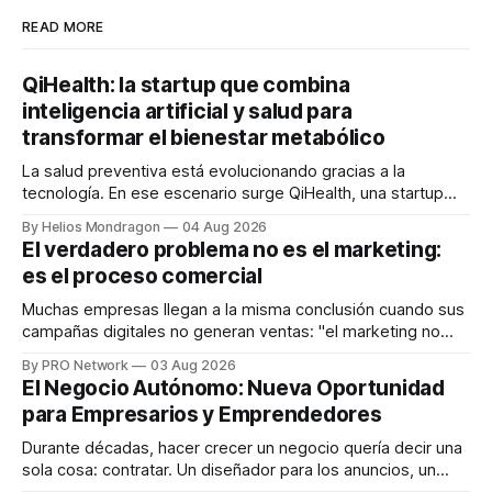
READ MORE
QiHealth: la startup que combina
inteligencia artificial y salud para
transformar el bienestar metabólico
La salud preventiva está evolucionando gracias a la
tecnología. En ese escenario surge QiHealth, una startup
que desarrolla un ecosistema digital capaz de integrar
By Helios Mondragon
04 Aug 2026
dispositivos inteligentes, inteligencia artificial y monitoreo
El verdadero problema no es el marketing:
en tiempo real para ayudar a las personas a tomar mejores
es el proceso comercial
decisiones sobre su salud metabólica. Su propuesta busca
responder
Muchas empresas llegan a la misma conclusión cuando sus
campañas digitales no generan ventas: "el marketing no
funciona". Sin embargo, para Marcelo Gutiérrez, CEO de
By PRO Network
03 Aug 2026
INTERIUS, el problema suele estar en otro lugar. Durante
El Negocio Autónomo: Nueva Oportunidad
una entrevista para el podcast SER PRO, el especialista en
para Empresarios y Emprendedores
marketing digital explicó que
Durante décadas, hacer crecer un negocio quería decir una
sola cosa: contratar. Un diseñador para los anuncios, un
especialista en marketing para las campañas, un copywriter