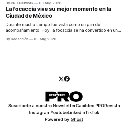
By PRO Network
03 Aug 2026
para los textos, alguien que supiera de publicidad digital
La focaccia vive su mejor momento en la
para encontrar prospectos, un vendedor para atender
Ciudad de México
llamadas y mensajes, y —con suerte— una persona
Durante mucho tiempo fue vista como un pan de
acompañamiento. Hoy, la focaccia se ha convertido en uno
de los platillos favoritos de quienes buscan cocina
By Redacción
03 Aug 2026
artesanal, ingredientes de calidad y experiencias que
invitan a compartir alrededor de la mesa. Durante mucho
tiempo, hablar de cocina italiana era siempre de
Suscríbete a nuestro Newsletter
Cabildeo PRO
Revista
Instagram
Youtube
Linkedin
TikTok
Powered by
Ghost