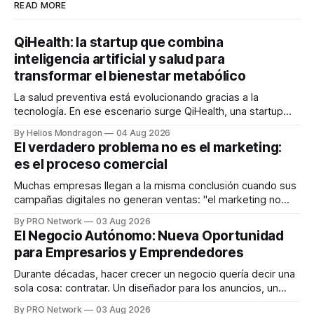
READ MORE
QiHealth: la startup que combina
inteligencia artificial y salud para
transformar el bienestar metabólico
La salud preventiva está evolucionando gracias a la
tecnología. En ese escenario surge QiHealth, una startup
que desarrolla un ecosistema digital capaz de integrar
By Helios Mondragon
04 Aug 2026
dispositivos inteligentes, inteligencia artificial y monitoreo
El verdadero problema no es el marketing:
en tiempo real para ayudar a las personas a tomar mejores
es el proceso comercial
decisiones sobre su salud metabólica. Su propuesta busca
responder
Muchas empresas llegan a la misma conclusión cuando sus
campañas digitales no generan ventas: "el marketing no
funciona". Sin embargo, para Marcelo Gutiérrez, CEO de
By PRO Network
03 Aug 2026
INTERIUS, el problema suele estar en otro lugar. Durante
El Negocio Autónomo: Nueva Oportunidad
una entrevista para el podcast SER PRO, el especialista en
para Empresarios y Emprendedores
marketing digital explicó que
Durante décadas, hacer crecer un negocio quería decir una
sola cosa: contratar. Un diseñador para los anuncios, un
especialista en marketing para las campañas, un copywriter
By PRO Network
03 Aug 2026