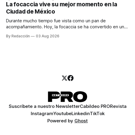
para los textos, alguien que supiera de publicidad digital
La focaccia vive su mejor momento en la
para encontrar prospectos, un vendedor para atender
Ciudad de México
llamadas y mensajes, y —con suerte— una persona
Durante mucho tiempo fue vista como un pan de
acompañamiento. Hoy, la focaccia se ha convertido en uno
de los platillos favoritos de quienes buscan cocina
By Redacción
03 Aug 2026
artesanal, ingredientes de calidad y experiencias que
invitan a compartir alrededor de la mesa. Durante mucho
tiempo, hablar de cocina italiana era siempre de
Suscríbete a nuestro Newsletter
Cabildeo PRO
Revista
Instagram
Youtube
Linkedin
TikTok
Powered by
Ghost