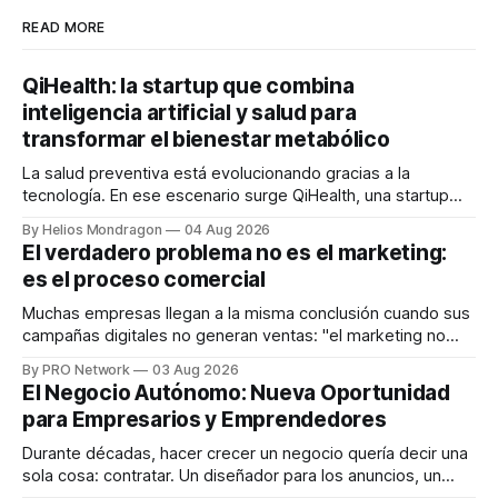
READ MORE
QiHealth: la startup que combina
inteligencia artificial y salud para
transformar el bienestar metabólico
La salud preventiva está evolucionando gracias a la
tecnología. En ese escenario surge QiHealth, una startup
que desarrolla un ecosistema digital capaz de integrar
By Helios Mondragon
04 Aug 2026
dispositivos inteligentes, inteligencia artificial y monitoreo
El verdadero problema no es el marketing:
en tiempo real para ayudar a las personas a tomar mejores
es el proceso comercial
decisiones sobre su salud metabólica. Su propuesta busca
responder
Muchas empresas llegan a la misma conclusión cuando sus
campañas digitales no generan ventas: "el marketing no
funciona". Sin embargo, para Marcelo Gutiérrez, CEO de
By PRO Network
03 Aug 2026
INTERIUS, el problema suele estar en otro lugar. Durante
El Negocio Autónomo: Nueva Oportunidad
una entrevista para el podcast SER PRO, el especialista en
para Empresarios y Emprendedores
marketing digital explicó que
Durante décadas, hacer crecer un negocio quería decir una
sola cosa: contratar. Un diseñador para los anuncios, un