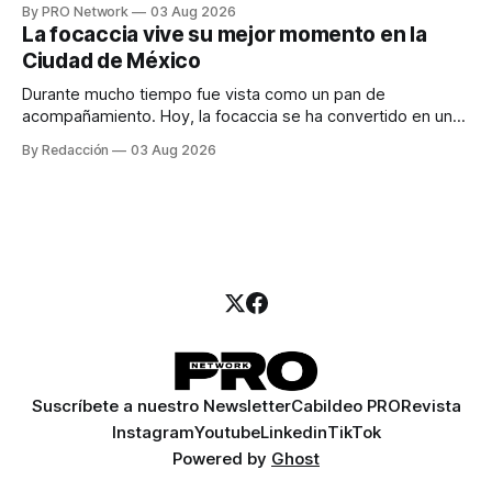
especialista en marketing para las campañas, un copywriter
By PRO Network
03 Aug 2026
para los textos, alguien que supiera de publicidad digital
La focaccia vive su mejor momento en la
para encontrar prospectos, un vendedor para atender
Ciudad de México
llamadas y mensajes, y —con suerte— una persona
Durante mucho tiempo fue vista como un pan de
acompañamiento. Hoy, la focaccia se ha convertido en uno
de los platillos favoritos de quienes buscan cocina
By Redacción
03 Aug 2026
artesanal, ingredientes de calidad y experiencias que
invitan a compartir alrededor de la mesa. Durante mucho
tiempo, hablar de cocina italiana era siempre de
Suscríbete a nuestro Newsletter
Cabildeo PRO
Revista
Instagram
Youtube
Linkedin
TikTok
Powered by
Ghost