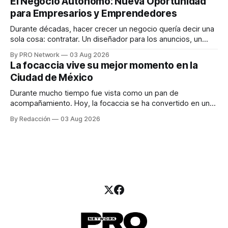
El Negocio Autónomo: Nueva Oportunidad
una entrevista para el podcast SER PRO, el especialista en
para Empresarios y Emprendedores
marketing digital explicó que
Durante décadas, hacer crecer un negocio quería decir una
sola cosa: contratar. Un diseñador para los anuncios, un
especialista en marketing para las campañas, un copywriter
By PRO Network
03 Aug 2026
para los textos, alguien que supiera de publicidad digital
La focaccia vive su mejor momento en la
para encontrar prospectos, un vendedor para atender
Ciudad de México
llamadas y mensajes, y —con suerte— una persona
Durante mucho tiempo fue vista como un pan de
acompañamiento. Hoy, la focaccia se ha convertido en uno
de los platillos favoritos de quienes buscan cocina
By Redacción
03 Aug 2026
artesanal, ingredientes de calidad y experiencias que
invitan a compartir alrededor de la mesa. Durante mucho
tiempo, hablar de cocina italiana era siempre de