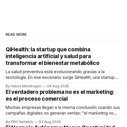
READ MORE
QiHealth: la startup que combina
inteligencia artificial y salud para
transformar el bienestar metabólico
La salud preventiva está evolucionando gracias a la
tecnología. En ese escenario surge QiHealth, una startup
que desarrolla un ecosistema digital capaz de integrar
By Helios Mondragon
04 Aug 2026
dispositivos inteligentes, inteligencia artificial y monitoreo
El verdadero problema no es el marketing:
en tiempo real para ayudar a las personas a tomar mejores
es el proceso comercial
decisiones sobre su salud metabólica. Su propuesta busca
responder
Muchas empresas llegan a la misma conclusión cuando sus
campañas digitales no generan ventas: "el marketing no
funciona". Sin embargo, para Marcelo Gutiérrez, CEO de
By PRO Network
03 Aug 2026
INTERIUS, el problema suele estar en otro lugar. Durante