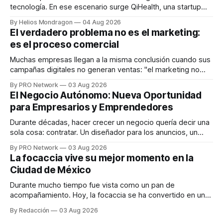
tecnología. En ese escenario surge QiHealth, una startup
que desarrolla un ecosistema digital capaz de integrar
By Helios Mondragon
04 Aug 2026
dispositivos inteligentes, inteligencia artificial y monitoreo
El verdadero problema no es el marketing:
en tiempo real para ayudar a las personas a tomar mejores
es el proceso comercial
decisiones sobre su salud metabólica. Su propuesta busca
responder
Muchas empresas llegan a la misma conclusión cuando sus
campañas digitales no generan ventas: "el marketing no
funciona". Sin embargo, para Marcelo Gutiérrez, CEO de
By PRO Network
03 Aug 2026
INTERIUS, el problema suele estar en otro lugar. Durante
El Negocio Autónomo: Nueva Oportunidad
una entrevista para el podcast SER PRO, el especialista en
para Empresarios y Emprendedores
marketing digital explicó que
Durante décadas, hacer crecer un negocio quería decir una
sola cosa: contratar. Un diseñador para los anuncios, un
especialista en marketing para las campañas, un copywriter
By PRO Network
03 Aug 2026
para los textos, alguien que supiera de publicidad digital
La focaccia vive su mejor momento en la
para encontrar prospectos, un vendedor para atender
Ciudad de México
llamadas y mensajes, y —con suerte— una persona
Durante mucho tiempo fue vista como un pan de
acompañamiento. Hoy, la focaccia se ha convertido en uno
de los platillos favoritos de quienes buscan cocina
By Redacción
03 Aug 2026
artesanal, ingredientes de calidad y experiencias que