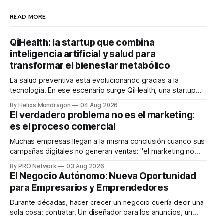
READ MORE
QiHealth: la startup que combina
inteligencia artificial y salud para
transformar el bienestar metabólico
La salud preventiva está evolucionando gracias a la
tecnología. En ese escenario surge QiHealth, una startup
que desarrolla un ecosistema digital capaz de integrar
By Helios Mondragon
04 Aug 2026
dispositivos inteligentes, inteligencia artificial y monitoreo
El verdadero problema no es el marketing:
en tiempo real para ayudar a las personas a tomar mejores
es el proceso comercial
decisiones sobre su salud metabólica. Su propuesta busca
responder
Muchas empresas llegan a la misma conclusión cuando sus
campañas digitales no generan ventas: "el marketing no
funciona". Sin embargo, para Marcelo Gutiérrez, CEO de
By PRO Network
03 Aug 2026
INTERIUS, el problema suele estar en otro lugar. Durante
El Negocio Autónomo: Nueva Oportunidad
una entrevista para el podcast SER PRO, el especialista en
para Empresarios y Emprendedores
marketing digital explicó que
Durante décadas, hacer crecer un negocio quería decir una
sola cosa: contratar. Un diseñador para los anuncios, un