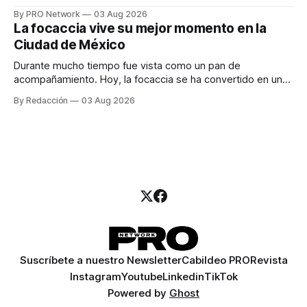
especialista en marketing para las campañas, un copywriter
By PRO Network
03 Aug 2026
para los textos, alguien que supiera de publicidad digital
La focaccia vive su mejor momento en la
para encontrar prospectos, un vendedor para atender
Ciudad de México
llamadas y mensajes, y —con suerte— una persona
Durante mucho tiempo fue vista como un pan de
acompañamiento. Hoy, la focaccia se ha convertido en uno
de los platillos favoritos de quienes buscan cocina
By Redacción
03 Aug 2026
artesanal, ingredientes de calidad y experiencias que
invitan a compartir alrededor de la mesa. Durante mucho
tiempo, hablar de cocina italiana era siempre de
Suscríbete a nuestro Newsletter
Cabildeo PRO
Revista
Instagram
Youtube
Linkedin
TikTok
Powered by
Ghost