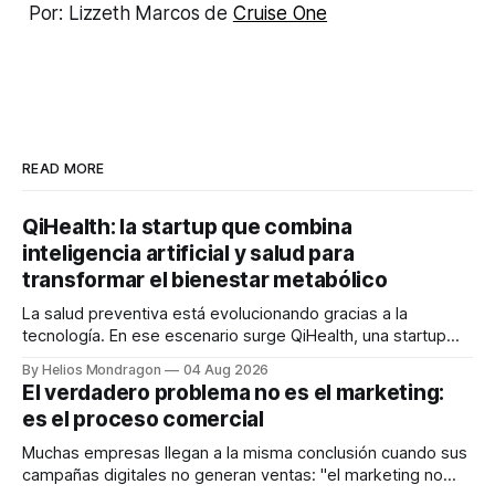
Por: Lizzeth Marcos de
Cruise One
READ MORE
QiHealth: la startup que combina
inteligencia artificial y salud para
transformar el bienestar metabólico
La salud preventiva está evolucionando gracias a la
tecnología. En ese escenario surge QiHealth, una startup
que desarrolla un ecosistema digital capaz de integrar
By Helios Mondragon
04 Aug 2026
dispositivos inteligentes, inteligencia artificial y monitoreo
El verdadero problema no es el marketing:
en tiempo real para ayudar a las personas a tomar mejores
es el proceso comercial
decisiones sobre su salud metabólica. Su propuesta busca
responder
Muchas empresas llegan a la misma conclusión cuando sus
campañas digitales no generan ventas: "el marketing no