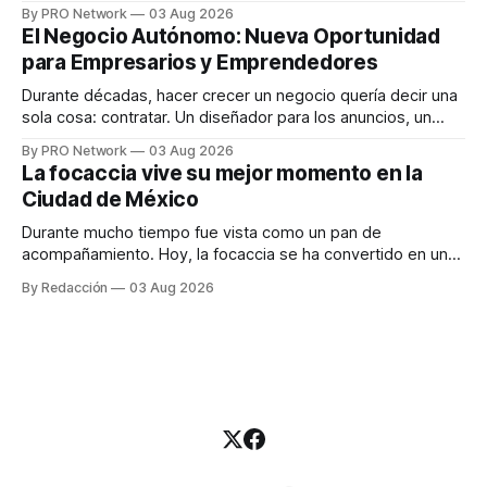
funciona". Sin embargo, para Marcelo Gutiérrez, CEO de
By PRO Network
03 Aug 2026
INTERIUS, el problema suele estar en otro lugar. Durante
El Negocio Autónomo: Nueva Oportunidad
una entrevista para el podcast SER PRO, el especialista en
para Empresarios y Emprendedores
marketing digital explicó que
Durante décadas, hacer crecer un negocio quería decir una
sola cosa: contratar. Un diseñador para los anuncios, un
especialista en marketing para las campañas, un copywriter
By PRO Network
03 Aug 2026
para los textos, alguien que supiera de publicidad digital
La focaccia vive su mejor momento en la
para encontrar prospectos, un vendedor para atender
Ciudad de México
llamadas y mensajes, y —con suerte— una persona
Durante mucho tiempo fue vista como un pan de
acompañamiento. Hoy, la focaccia se ha convertido en uno
de los platillos favoritos de quienes buscan cocina
By Redacción
03 Aug 2026
artesanal, ingredientes de calidad y experiencias que
invitan a compartir alrededor de la mesa. Durante mucho
tiempo, hablar de cocina italiana era siempre de