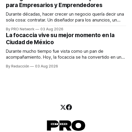
una entrevista para el podcast SER PRO, el especialista en
para Empresarios y Emprendedores
marketing digital explicó que
Durante décadas, hacer crecer un negocio quería decir una
sola cosa: contratar. Un diseñador para los anuncios, un
especialista en marketing para las campañas, un copywriter
By PRO Network
03 Aug 2026
para los textos, alguien que supiera de publicidad digital
La focaccia vive su mejor momento en la
para encontrar prospectos, un vendedor para atender
Ciudad de México
llamadas y mensajes, y —con suerte— una persona
Durante mucho tiempo fue vista como un pan de
acompañamiento. Hoy, la focaccia se ha convertido en uno
de los platillos favoritos de quienes buscan cocina
By Redacción
03 Aug 2026
artesanal, ingredientes de calidad y experiencias que
invitan a compartir alrededor de la mesa. Durante mucho
tiempo, hablar de cocina italiana era siempre de