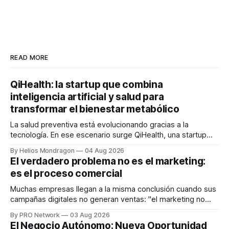
READ MORE
QiHealth: la startup que combina
inteligencia artificial y salud para
transformar el bienestar metabólico
La salud preventiva está evolucionando gracias a la
tecnología. En ese escenario surge QiHealth, una startup
que desarrolla un ecosistema digital capaz de integrar
By Helios Mondragon
04 Aug 2026
dispositivos inteligentes, inteligencia artificial y monitoreo
El verdadero problema no es el marketing:
en tiempo real para ayudar a las personas a tomar mejores
es el proceso comercial
decisiones sobre su salud metabólica. Su propuesta busca
responder
Muchas empresas llegan a la misma conclusión cuando sus
campañas digitales no generan ventas: "el marketing no
funciona". Sin embargo, para Marcelo Gutiérrez, CEO de
By PRO Network
03 Aug 2026
INTERIUS, el problema suele estar en otro lugar. Durante
El Negocio Autónomo: Nueva Oportunidad