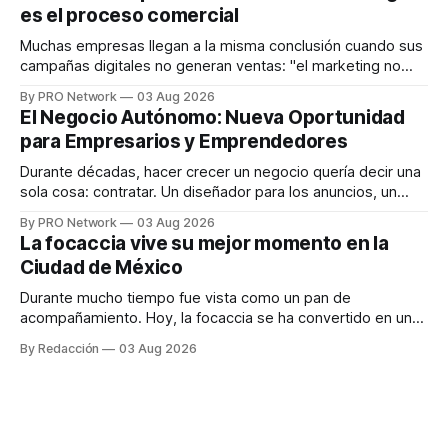
es el proceso comercial
decisiones sobre su salud metabólica. Su propuesta busca
responder
Muchas empresas llegan a la misma conclusión cuando sus
campañas digitales no generan ventas: "el marketing no
funciona". Sin embargo, para Marcelo Gutiérrez, CEO de
By PRO Network
03 Aug 2026
INTERIUS, el problema suele estar en otro lugar. Durante
El Negocio Autónomo: Nueva Oportunidad
una entrevista para el podcast SER PRO, el especialista en
para Empresarios y Emprendedores
marketing digital explicó que
Durante décadas, hacer crecer un negocio quería decir una
sola cosa: contratar. Un diseñador para los anuncios, un
especialista en marketing para las campañas, un copywriter
By PRO Network
03 Aug 2026
para los textos, alguien que supiera de publicidad digital
La focaccia vive su mejor momento en la
para encontrar prospectos, un vendedor para atender
Ciudad de México
llamadas y mensajes, y —con suerte— una persona
Durante mucho tiempo fue vista como un pan de
acompañamiento. Hoy, la focaccia se ha convertido en uno
de los platillos favoritos de quienes buscan cocina
By Redacción
03 Aug 2026
artesanal, ingredientes de calidad y experiencias que
invitan a compartir alrededor de la mesa. Durante mucho
tiempo, hablar de cocina italiana era siempre de