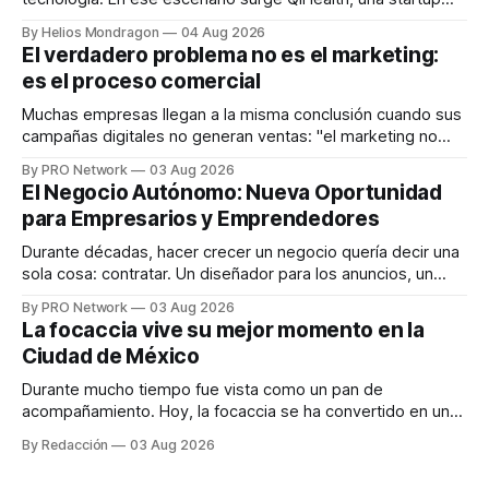
que desarrolla un ecosistema digital capaz de integrar
By Helios Mondragon
04 Aug 2026
dispositivos inteligentes, inteligencia artificial y monitoreo
El verdadero problema no es el marketing:
en tiempo real para ayudar a las personas a tomar mejores
es el proceso comercial
decisiones sobre su salud metabólica. Su propuesta busca
responder
Muchas empresas llegan a la misma conclusión cuando sus
campañas digitales no generan ventas: "el marketing no
funciona". Sin embargo, para Marcelo Gutiérrez, CEO de
By PRO Network
03 Aug 2026
INTERIUS, el problema suele estar en otro lugar. Durante
El Negocio Autónomo: Nueva Oportunidad
una entrevista para el podcast SER PRO, el especialista en
para Empresarios y Emprendedores
marketing digital explicó que
Durante décadas, hacer crecer un negocio quería decir una
sola cosa: contratar. Un diseñador para los anuncios, un
especialista en marketing para las campañas, un copywriter
By PRO Network
03 Aug 2026
para los textos, alguien que supiera de publicidad digital
La focaccia vive su mejor momento en la
para encontrar prospectos, un vendedor para atender
Ciudad de México
llamadas y mensajes, y —con suerte— una persona
Durante mucho tiempo fue vista como un pan de
acompañamiento. Hoy, la focaccia se ha convertido en uno
de los platillos favoritos de quienes buscan cocina
By Redacción
03 Aug 2026
artesanal, ingredientes de calidad y experiencias que
invitan a compartir alrededor de la mesa. Durante mucho