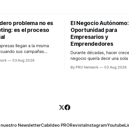
adero problema no es
El Negocio Autónomo
ting: es el proceso
Oportunidad para
al
Empresarios y
Emprendedores
resas llegan a la misma
n cuando sus campañas
Durante décadas, hacer crece
o generan ventas: "el
negocio quería decir una sola
work
03 Aug 2026
no funciona". Sin embargo,
contratar. Un diseñador para l
By PRO Network
03 Aug 2026
lo Gutiérrez, CEO de
anuncios, un especialista en 
el problema suele estar en
para las campañas, un copywr
los textos, alguien que supier
R PRO, el especialista en
publicidad digital para encontr
igital explicó que
prospectos, un vendedor par
llamadas y mensajes, y —co
una persona
 nuestro Newsletter
Cabildeo PRO
Revista
Instagram
Youtube
Li