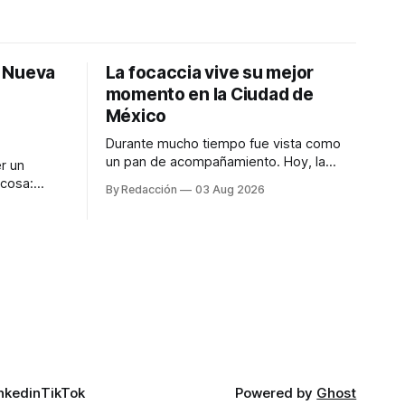
: Nueva
La focaccia vive su mejor
momento en la Ciudad de
México
Durante mucho tiempo fue vista como
un pan de acompañamiento. Hoy, la
r un
focaccia se ha convertido en uno de los
 cosa:
By Redacción
03 Aug 2026
platillos favoritos de quienes buscan
os
cocina artesanal, ingredientes de calidad
marketing
y experiencias que invitan a compartir
iter para
alrededor de la mesa. Durante mucho
a de
tiempo, hablar de cocina italiana era
ar
siempre de
a atender
n suerte—
nkedin
TikTok
Powered by
Ghost