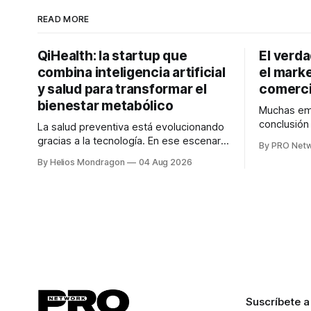
READ MORE
QiHealth: la startup que
El verd
combina inteligencia artificial
el marke
y salud para transformar el
comerci
bienestar metabólico
Muchas emp
conclusió
La salud preventiva está evolucionando
digitales n
gracias a la tecnología. En ese escenario
By PRO Net
marketing 
surge QiHealth, una startup que
By Helios Mondragon
04 Aug 2026
para Marce
desarrolla un ecosistema digital capaz
INTERIUS, 
de integrar dispositivos inteligentes,
otro lugar. Durante una entrevista para el
inteligencia artificial y monitoreo en
podcast SE
tiempo real para ayudar a las personas a
marketing d
tomar mejores decisiones sobre su
salud metabólica. Su propuesta busca
responder
Suscríbete a