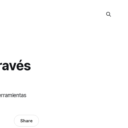
ravés
erramientas
Share