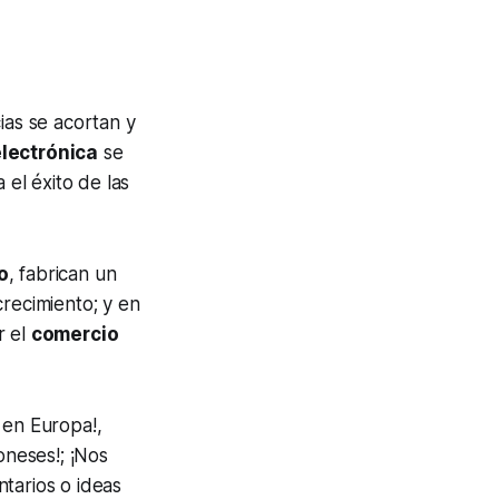
ias se acortan y
electrónica
se
 el éxito de las
o
, fabrican un
crecimiento; y en
r el
comercio
 en Europa!,
neses!; ¡Nos
tarios o ideas