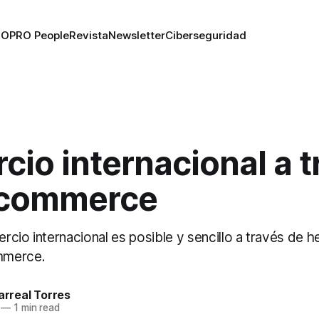
RO
PRO People
Revista
Newsletter
Ciberseguridad
io internacional a t
-commerce
cio internacional es posible y sencillo a través de h
mmerce.
larreal Torres
—
1 min read