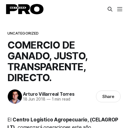
UNCATEGORIZED
COMERCIO DE
GANADO, JUSTO,
TRANSPARENTE,
DIRECTO.
Arturo Villarreal Torres
Share
18 Jun 2018
—
1 min read
El
Centro Logístico Agropecuario, (CELAGROP
LT)
, comenzará operaciones este año