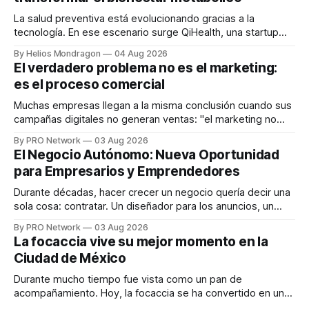
La salud preventiva está evolucionando gracias a la
tecnología. En ese escenario surge QiHealth, una startup
que desarrolla un ecosistema digital capaz de integrar
By Helios Mondragon
04 Aug 2026
dispositivos inteligentes, inteligencia artificial y monitoreo
El verdadero problema no es el marketing:
en tiempo real para ayudar a las personas a tomar mejores
es el proceso comercial
decisiones sobre su salud metabólica. Su propuesta busca
responder
Muchas empresas llegan a la misma conclusión cuando sus
campañas digitales no generan ventas: "el marketing no
funciona". Sin embargo, para Marcelo Gutiérrez, CEO de
By PRO Network
03 Aug 2026
INTERIUS, el problema suele estar en otro lugar. Durante
El Negocio Autónomo: Nueva Oportunidad
una entrevista para el podcast SER PRO, el especialista en
para Empresarios y Emprendedores
marketing digital explicó que
Durante décadas, hacer crecer un negocio quería decir una
sola cosa: contratar. Un diseñador para los anuncios, un
especialista en marketing para las campañas, un copywriter
By PRO Network
03 Aug 2026
para los textos, alguien que supiera de publicidad digital
La focaccia vive su mejor momento en la
para encontrar prospectos, un vendedor para atender
Ciudad de México
llamadas y mensajes, y —con suerte— una persona
Durante mucho tiempo fue vista como un pan de
acompañamiento. Hoy, la focaccia se ha convertido en uno
de los platillos favoritos de quienes buscan cocina