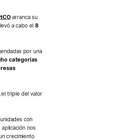
rtCO
arranca su
levó a cabo el
8
gendadas por una
cho categorías
presas
,
el triple del valor
tunidades con
 aplicación nos
un crecimiento