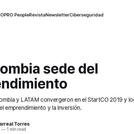
RO
PRO People
Revista
Newsletter
Ciberseguridad
lombia sede del
ndimiento
ombia y LATAM convergeron en el StartCO 2019 y lo
el emprendimiento y la inversión.
larreal Torres
9
—
1 min read