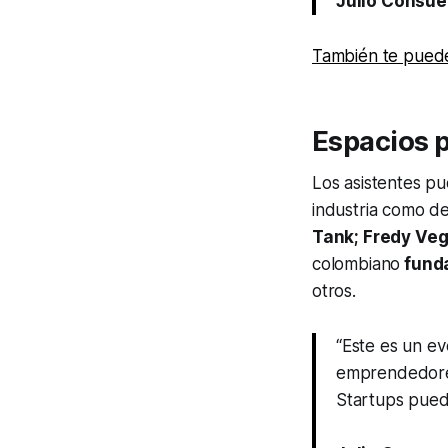
Julio Consue
También te puede
Espacios 
Los asistentes pu
industria como d
Tank; Fredy Ve
colombiano
fund
otros.
“Este es un e
emprendedores
Startups pued