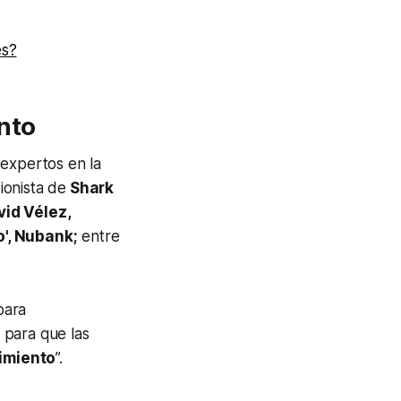
es?
nto
 expertos en la
ionista de
Shark
vid Vélez,
o', Nubank;
entre
para
para que las
cimiento
”.