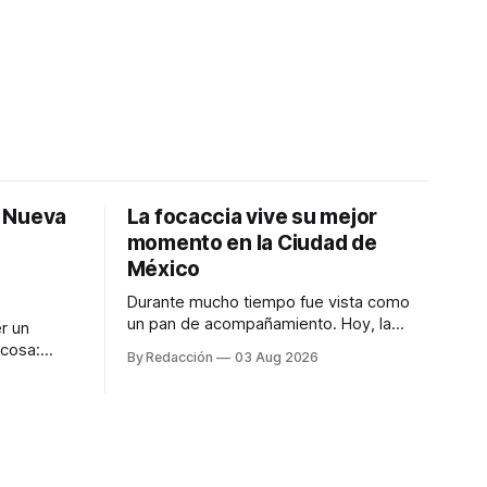
: Nueva
La focaccia vive su mejor
momento en la Ciudad de
México
Durante mucho tiempo fue vista como
un pan de acompañamiento. Hoy, la
r un
focaccia se ha convertido en uno de los
 cosa:
By Redacción
03 Aug 2026
platillos favoritos de quienes buscan
os
cocina artesanal, ingredientes de calidad
marketing
y experiencias que invitan a compartir
iter para
alrededor de la mesa. Durante mucho
a de
tiempo, hablar de cocina italiana era
ar
siempre de
a atender