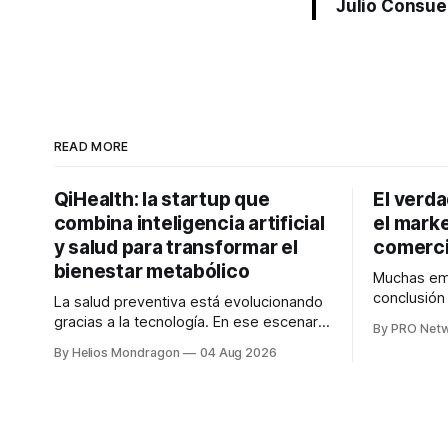
Julio Consue
READ MORE
QiHealth: la startup que
El verd
combina inteligencia artificial
el marke
y salud para transformar el
comerci
bienestar metabólico
Muchas emp
conclusió
La salud preventiva está evolucionando
digitales n
gracias a la tecnología. En ese escenario
By PRO Net
marketing 
surge QiHealth, una startup que
By Helios Mondragon
04 Aug 2026
para Marce
desarrolla un ecosistema digital capaz
INTERIUS, 
de integrar dispositivos inteligentes,
otro lugar. Durante una entrevista para el
inteligencia artificial y monitoreo en
podcast SE
tiempo real para ayudar a las personas a
marketing d
tomar mejores decisiones sobre su