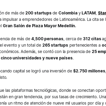
ión de más de
200 startups
de
Colombia
y
LATAM
,
Sta
 impulsar a emprendedores de Latinoamérica. La cita se l
el
Gran Salón de Plaza Mayor Medellín.
stencia de más de
4,500 personas
, cerca de
312 citas
a
del evento y un total de
265 startups
pertenecientes a
o
económicos. Además, se contó con la presencia de
25 em
 cinco universidades y nueve países
.
cando capital se logró una inversión de
$2.750 millones
isto.
ue las plataformas tecnológicas, donde se conectan opor
tán en gran tendencia, por sus tasas de crecimiento. Una
nía un ritmo de atención de nueve mil usuarios por día y 