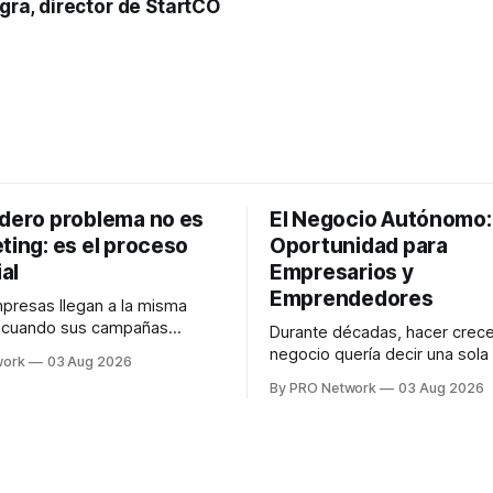
gra, director de StartCO
adero problema no es
El Negocio Autónomo
ting: es el proceso
Oportunidad para
al
Empresarios y
Emprendedores
resas llegan a la misma
n cuando sus campañas
Durante décadas, hacer crece
o generan ventas: "el
negocio quería decir una sola
work
03 Aug 2026
no funciona". Sin embargo,
contratar. Un diseñador para l
By PRO Network
03 Aug 2026
lo Gutiérrez, CEO de
anuncios, un especialista en 
el problema suele estar en
para las campañas, un copywr
los textos, alguien que supier
R PRO, el especialista en
publicidad digital para encontr
igital explicó que
prospectos, un vendedor par