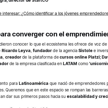
gra, director de StartCO
 interesar: ¿Cómo identificar a los jóvenes emprendedor
para converger con el emprendimie
dieron conocer lo que el ecosistema les ofrece de voz de
e
Ricardo Leyva
,
fundador
de la agencia
Sístole
e invers
ga
,
creador
de la plataforma de
cursos online Platzi; Da
ador
de la empresa clasificada en
LATAM
como
'unicorni
vento para
Latinoamérica
que nació de emprendedores 
. Queremos que en este espacio se rompan las barreras 
an dar sus primeros pasos hacia su
escalabilidad y cre