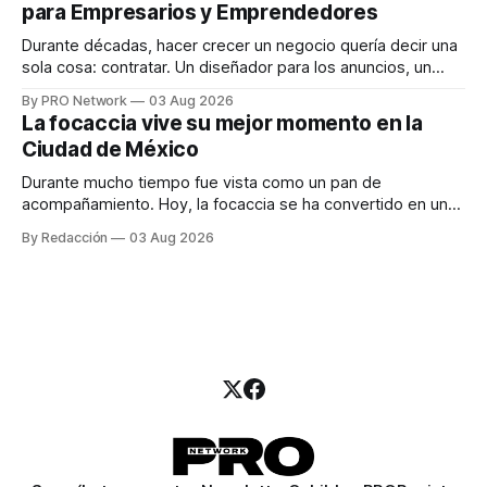
para Empresarios y Emprendedores
marketing digital explicó que
Durante décadas, hacer crecer un negocio quería decir una
sola cosa: contratar. Un diseñador para los anuncios, un
especialista en marketing para las campañas, un copywriter
By PRO Network
03 Aug 2026
para los textos, alguien que supiera de publicidad digital
La focaccia vive su mejor momento en la
para encontrar prospectos, un vendedor para atender
Ciudad de México
llamadas y mensajes, y —con suerte— una persona
Durante mucho tiempo fue vista como un pan de
acompañamiento. Hoy, la focaccia se ha convertido en uno
de los platillos favoritos de quienes buscan cocina
By Redacción
03 Aug 2026
artesanal, ingredientes de calidad y experiencias que
invitan a compartir alrededor de la mesa. Durante mucho
tiempo, hablar de cocina italiana era siempre de