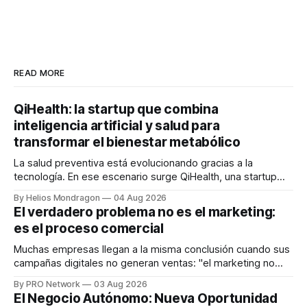
READ MORE
QiHealth: la startup que combina
inteligencia artificial y salud para
transformar el bienestar metabólico
La salud preventiva está evolucionando gracias a la
tecnología. En ese escenario surge QiHealth, una startup
que desarrolla un ecosistema digital capaz de integrar
By Helios Mondragon
04 Aug 2026
dispositivos inteligentes, inteligencia artificial y monitoreo
El verdadero problema no es el marketing:
en tiempo real para ayudar a las personas a tomar mejores
es el proceso comercial
decisiones sobre su salud metabólica. Su propuesta busca
responder
Muchas empresas llegan a la misma conclusión cuando sus
campañas digitales no generan ventas: "el marketing no
funciona". Sin embargo, para Marcelo Gutiérrez, CEO de
By PRO Network
03 Aug 2026
INTERIUS, el problema suele estar en otro lugar. Durante
El Negocio Autónomo: Nueva Oportunidad
una entrevista para el podcast SER PRO, el especialista en