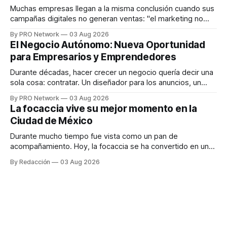
responder
Muchas empresas llegan a la misma conclusión cuando sus
campañas digitales no generan ventas: "el marketing no
funciona". Sin embargo, para Marcelo Gutiérrez, CEO de
By PRO Network
03 Aug 2026
INTERIUS, el problema suele estar en otro lugar. Durante
El Negocio Autónomo: Nueva Oportunidad
una entrevista para el podcast SER PRO, el especialista en
para Empresarios y Emprendedores
marketing digital explicó que
Durante décadas, hacer crecer un negocio quería decir una
sola cosa: contratar. Un diseñador para los anuncios, un
especialista en marketing para las campañas, un copywriter
By PRO Network
03 Aug 2026
para los textos, alguien que supiera de publicidad digital
La focaccia vive su mejor momento en la
para encontrar prospectos, un vendedor para atender
Ciudad de México
llamadas y mensajes, y —con suerte— una persona
Durante mucho tiempo fue vista como un pan de
acompañamiento. Hoy, la focaccia se ha convertido en uno
de los platillos favoritos de quienes buscan cocina
By Redacción
03 Aug 2026
artesanal, ingredientes de calidad y experiencias que
invitan a compartir alrededor de la mesa. Durante mucho
tiempo, hablar de cocina italiana era siempre de