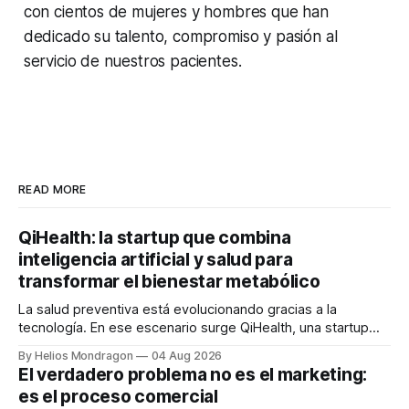
con cientos de mujeres y hombres que han
dedicado su talento, compromiso y pasión al
servicio de nuestros pacientes.
READ MORE
QiHealth: la startup que combina
inteligencia artificial y salud para
transformar el bienestar metabólico
La salud preventiva está evolucionando gracias a la
tecnología. En ese escenario surge QiHealth, una startup
que desarrolla un ecosistema digital capaz de integrar
By Helios Mondragon
04 Aug 2026
dispositivos inteligentes, inteligencia artificial y monitoreo
El verdadero problema no es el marketing:
en tiempo real para ayudar a las personas a tomar mejores
es el proceso comercial
decisiones sobre su salud metabólica. Su propuesta busca