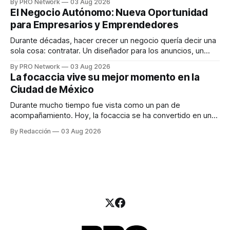
By PRO Network
03 Aug 2026
INTERIUS, el problema suele estar en otro lugar. Durante
El Negocio Autónomo: Nueva Oportunidad
una entrevista para el podcast SER PRO, el especialista en
para Empresarios y Emprendedores
marketing digital explicó que
Durante décadas, hacer crecer un negocio quería decir una
sola cosa: contratar. Un diseñador para los anuncios, un
especialista en marketing para las campañas, un copywriter
By PRO Network
03 Aug 2026
para los textos, alguien que supiera de publicidad digital
La focaccia vive su mejor momento en la
para encontrar prospectos, un vendedor para atender
Ciudad de México
llamadas y mensajes, y —con suerte— una persona
Durante mucho tiempo fue vista como un pan de
acompañamiento. Hoy, la focaccia se ha convertido en uno
de los platillos favoritos de quienes buscan cocina
By Redacción
03 Aug 2026
artesanal, ingredientes de calidad y experiencias que
invitan a compartir alrededor de la mesa. Durante mucho
tiempo, hablar de cocina italiana era siempre de