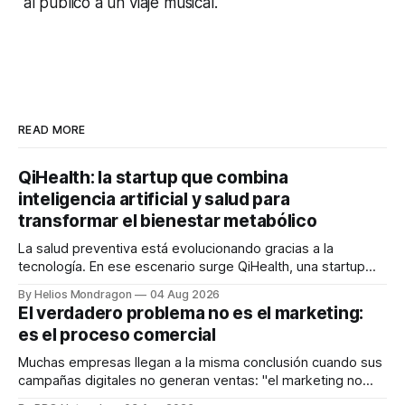
al público a un viaje musical.
READ MORE
QiHealth: la startup que combina
inteligencia artificial y salud para
transformar el bienestar metabólico
La salud preventiva está evolucionando gracias a la
tecnología. En ese escenario surge QiHealth, una startup
que desarrolla un ecosistema digital capaz de integrar
By Helios Mondragon
04 Aug 2026
dispositivos inteligentes, inteligencia artificial y monitoreo
El verdadero problema no es el marketing:
en tiempo real para ayudar a las personas a tomar mejores
es el proceso comercial
decisiones sobre su salud metabólica. Su propuesta busca
responder
Muchas empresas llegan a la misma conclusión cuando sus
campañas digitales no generan ventas: "el marketing no
funciona". Sin embargo, para Marcelo Gutiérrez, CEO de