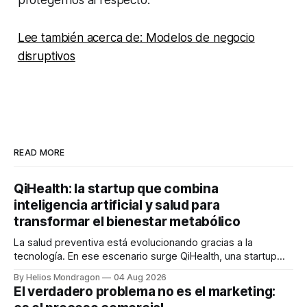
Lee también acerca de: Modelos de negocio
disruptivos
READ MORE
QiHealth: la startup que combina
inteligencia artificial y salud para
transformar el bienestar metabólico
La salud preventiva está evolucionando gracias a la
tecnología. En ese escenario surge QiHealth, una startup
que desarrolla un ecosistema digital capaz de integrar
By Helios Mondragon
04 Aug 2026
dispositivos inteligentes, inteligencia artificial y monitoreo
El verdadero problema no es el marketing:
en tiempo real para ayudar a las personas a tomar mejores