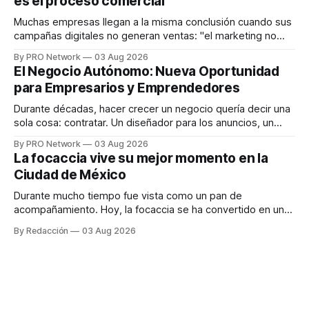
es el proceso comercial
decisiones sobre su salud metabólica. Su propuesta busca
responder
Muchas empresas llegan a la misma conclusión cuando sus
campañas digitales no generan ventas: "el marketing no
funciona". Sin embargo, para Marcelo Gutiérrez, CEO de
By PRO Network
03 Aug 2026
INTERIUS, el problema suele estar en otro lugar. Durante
El Negocio Autónomo: Nueva Oportunidad
una entrevista para el podcast SER PRO, el especialista en
para Empresarios y Emprendedores
marketing digital explicó que
Durante décadas, hacer crecer un negocio quería decir una
sola cosa: contratar. Un diseñador para los anuncios, un
especialista en marketing para las campañas, un copywriter
By PRO Network
03 Aug 2026
para los textos, alguien que supiera de publicidad digital
La focaccia vive su mejor momento en la
para encontrar prospectos, un vendedor para atender
Ciudad de México
llamadas y mensajes, y —con suerte— una persona
Durante mucho tiempo fue vista como un pan de
acompañamiento. Hoy, la focaccia se ha convertido en uno
de los platillos favoritos de quienes buscan cocina
By Redacción
03 Aug 2026
artesanal, ingredientes de calidad y experiencias que
invitan a compartir alrededor de la mesa. Durante mucho
tiempo, hablar de cocina italiana era siempre de