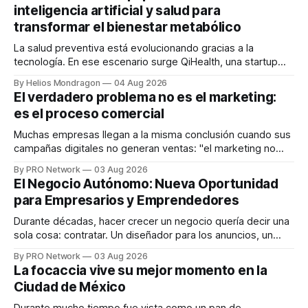
inteligencia artificial y salud para
transformar el bienestar metabólico
La salud preventiva está evolucionando gracias a la
tecnología. En ese escenario surge QiHealth, una startup
que desarrolla un ecosistema digital capaz de integrar
By Helios Mondragon
04 Aug 2026
dispositivos inteligentes, inteligencia artificial y monitoreo
El verdadero problema no es el marketing:
en tiempo real para ayudar a las personas a tomar mejores
es el proceso comercial
decisiones sobre su salud metabólica. Su propuesta busca
responder
Muchas empresas llegan a la misma conclusión cuando sus
campañas digitales no generan ventas: "el marketing no
funciona". Sin embargo, para Marcelo Gutiérrez, CEO de
By PRO Network
03 Aug 2026
INTERIUS, el problema suele estar en otro lugar. Durante
El Negocio Autónomo: Nueva Oportunidad
una entrevista para el podcast SER PRO, el especialista en
para Empresarios y Emprendedores
marketing digital explicó que
Durante décadas, hacer crecer un negocio quería decir una
sola cosa: contratar. Un diseñador para los anuncios, un
especialista en marketing para las campañas, un copywriter
By PRO Network
03 Aug 2026
para los textos, alguien que supiera de publicidad digital
La focaccia vive su mejor momento en la
para encontrar prospectos, un vendedor para atender
Ciudad de México
llamadas y mensajes, y —con suerte— una persona
Durante mucho tiempo fue vista como un pan de