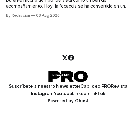
acompañamiento. Hoy, la focaccia se ha convertido en uno
de los platillos favoritos de quienes buscan cocina
By Redacción
03 Aug 2026
artesanal, ingredientes de calidad y experiencias que
invitan a compartir alrededor de la mesa. Durante mucho
tiempo, hablar de cocina italiana era siempre de
Suscríbete a nuestro Newsletter
Cabildeo PRO
Revista
Instagram
Youtube
Linkedin
TikTok
Powered by
Ghost