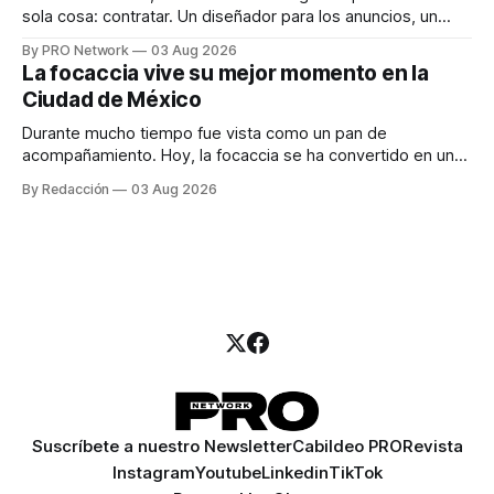
sola cosa: contratar. Un diseñador para los anuncios, un
especialista en marketing para las campañas, un copywriter
By PRO Network
03 Aug 2026
para los textos, alguien que supiera de publicidad digital
La focaccia vive su mejor momento en la
para encontrar prospectos, un vendedor para atender
Ciudad de México
llamadas y mensajes, y —con suerte— una persona
Durante mucho tiempo fue vista como un pan de
acompañamiento. Hoy, la focaccia se ha convertido en uno
de los platillos favoritos de quienes buscan cocina
By Redacción
03 Aug 2026
artesanal, ingredientes de calidad y experiencias que
invitan a compartir alrededor de la mesa. Durante mucho
tiempo, hablar de cocina italiana era siempre de
Suscríbete a nuestro Newsletter
Cabildeo PRO
Revista
Instagram
Youtube
Linkedin
TikTok