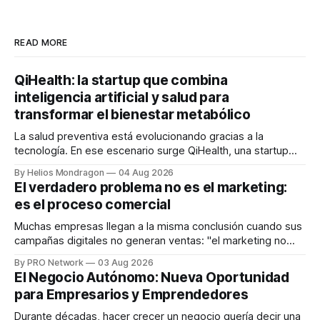
READ MORE
QiHealth: la startup que combina
inteligencia artificial y salud para
transformar el bienestar metabólico
La salud preventiva está evolucionando gracias a la
tecnología. En ese escenario surge QiHealth, una startup
que desarrolla un ecosistema digital capaz de integrar
By Helios Mondragon
04 Aug 2026
dispositivos inteligentes, inteligencia artificial y monitoreo
El verdadero problema no es el marketing:
en tiempo real para ayudar a las personas a tomar mejores
es el proceso comercial
decisiones sobre su salud metabólica. Su propuesta busca
responder
Muchas empresas llegan a la misma conclusión cuando sus
campañas digitales no generan ventas: "el marketing no
funciona". Sin embargo, para Marcelo Gutiérrez, CEO de
By PRO Network
03 Aug 2026
INTERIUS, el problema suele estar en otro lugar. Durante
El Negocio Autónomo: Nueva Oportunidad
una entrevista para el podcast SER PRO, el especialista en
para Empresarios y Emprendedores
marketing digital explicó que
Durante décadas, hacer crecer un negocio quería decir una