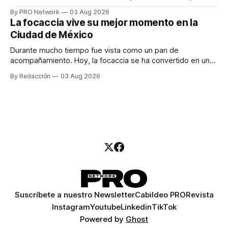
especialista en marketing para las campañas, un copywriter
By PRO Network
03 Aug 2026
para los textos, alguien que supiera de publicidad digital
La focaccia vive su mejor momento en la
para encontrar prospectos, un vendedor para atender
Ciudad de México
llamadas y mensajes, y —con suerte— una persona
Durante mucho tiempo fue vista como un pan de
acompañamiento. Hoy, la focaccia se ha convertido en uno
de los platillos favoritos de quienes buscan cocina
By Redacción
03 Aug 2026
artesanal, ingredientes de calidad y experiencias que
invitan a compartir alrededor de la mesa. Durante mucho
tiempo, hablar de cocina italiana era siempre de
Suscríbete a nuestro Newsletter
Cabildeo PRO
Revista
Instagram
Youtube
Linkedin
TikTok
Powered by
Ghost