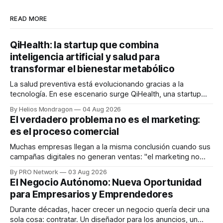
READ MORE
QiHealth: la startup que combina
inteligencia artificial y salud para
transformar el bienestar metabólico
La salud preventiva está evolucionando gracias a la
tecnología. En ese escenario surge QiHealth, una startup
que desarrolla un ecosistema digital capaz de integrar
By Helios Mondragon
04 Aug 2026
dispositivos inteligentes, inteligencia artificial y monitoreo
El verdadero problema no es el marketing:
en tiempo real para ayudar a las personas a tomar mejores
es el proceso comercial
decisiones sobre su salud metabólica. Su propuesta busca
responder
Muchas empresas llegan a la misma conclusión cuando sus
campañas digitales no generan ventas: "el marketing no
funciona". Sin embargo, para Marcelo Gutiérrez, CEO de
By PRO Network
03 Aug 2026
INTERIUS, el problema suele estar en otro lugar. Durante
El Negocio Autónomo: Nueva Oportunidad
una entrevista para el podcast SER PRO, el especialista en
para Empresarios y Emprendedores
marketing digital explicó que
Durante décadas, hacer crecer un negocio quería decir una
sola cosa: contratar. Un diseñador para los anuncios, un